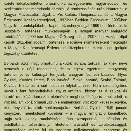
kötete nélkülözhetetlen forrásmunka, az egyetemes magyar irodalom és
szellemtörténet maradandó darabjai. A rendszerváltás után kitüntették a
Magyar Művészetért Díjjal, a Pro Cultura Hungarica-val és a Magyar
Érdemrend középkeresztjével, 1992-ben Bethlen Gábor-díjat, 1995-ben
Nagy Imre-emlékplakettet kapott. Széchenyi-díjjal 1999-ben tüntették ki
„esszéírói, történészi munkásságáért, a nyugati magyar emigráció
kutatásáért”. 2000-ben Magyar Örökség- díjat, 2007-ben Hazám díjat
kapott, 2011-ben irodalmi, történészi életműve elismeréseként megkapta
a Magyar Köztársasági Érdemrend középkereszt a csillaggal (polgári
tagozata) kitüntetést.
Borbándi azon nagyformátumú alkotók sorába tartozik, akiknek neve
nemcsak a népi mozgalmat, de az egész egyetemes magyarság
történelmét és kultúráját fémjelzik, ahogyan Németh Lászlóé, Illyés
Gyuláé, Kovács Imréé, Bibó Istváné, Sinka Istváné, Szabó Zoltáné,
Kovács Béláé és a sort hosszan folytathatnánk. Nem szentségtörés
nevét a fent felsoroltakéval együtt említeni, hiszen az ő szívós és
kitartó munkáján keresztül életművük megbecsültsége is emelkedett, s
volt idő, amikor Borbándi „szürke eminenciás” volt azon kevesek egyike,
akik fény alá tartották munkásságukat. Borbándi Gyula – 1949. januári
kényszerű menekülését követően – a magyar emigráció kiemelkedő
tagja volt, akinek munkássága, több szempontból is páratlan és
pótolhatatlan teljesítmény. Hihetetlen alázattal és aprólékossággal,
pontossággal mérte fel és segítette nyilvánosságra, szervezte és