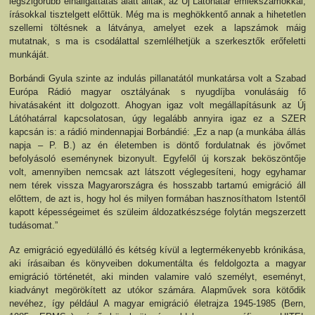
legszigorúbb elhallgattatás alatt álltak, az Új Látóhatár emlékszámokkal,
írásokkal tisztelgett előttük. Még ma is meghökkentő annak a hihetetlen
szellemi töltésnek a látványa, amelyet ezek a lapszámok máig
mutatnak, s ma is csodálattal szemlélhetjük a szerkesztők erőfeletti
munkáját.
Borbándi Gyula szinte az indulás pillanatától munkatársa volt a Szabad
Európa Rádió magyar osztályának s nyugdíjba vonulásáig fő
hivatásaként itt dolgozott. Ahogyan igaz volt megállapításunk az Új
Látóhatárral kapcsolatosan, úgy legalább annyira igaz ez a SZER
kapcsán is: a rádió mindennapjai Borbándié: „Ez a nap (a munkába állás
napja – P. B.) az én életemben is döntő fordulatnak és jövőmet
befolyásoló eseménynek bizonyult. Egyfelől új korszak beköszöntője
volt, amennyiben nemcsak azt látszott véglegesíteni, hogy egyhamar
nem térek vissza Magyarországra és hosszabb tartamú emigráció áll
előttem, de azt is, hogy hol és milyen formában hasznosíthatom Istentől
kapott képességeimet és szüleim áldozatkészsége folytán megszerzett
tudásomat.”
Az emigráció egyedülálló és kétség kívül a legtermékenyebb krónikása,
aki írásaiban és könyveiben dokumentálta és feldolgozta a magyar
emigráció történetét, aki minden valamire való személyt, eseményt,
kiadványt megörökített az utókor számára. Alapművek sora kötődik
nevéhez, így például A magyar emigráció életrajza 1945-1985 (Bern,