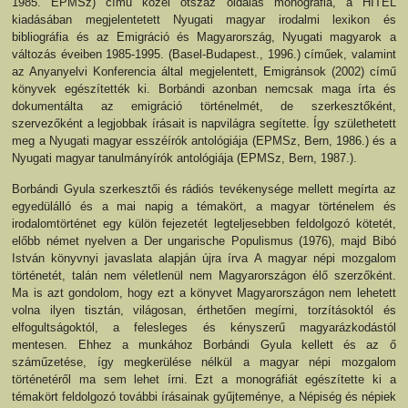
1985. EPMSz) című közel ötszáz oldalas monográfia, a HITEL
kiadásában megjelentetett Nyugati magyar irodalmi lexikon és
bibliográfia és az Emigráció és Magyarország, Nyugati magyarok a
változás éveiben 1985-1995. (Basel-Budapest., 1996.) címűek, valamint
az Anyanyelvi Konferencia által megjelentett, Emigránsok (2002) című
könyvek egészítették ki. Borbándi azonban nemcsak maga írta és
dokumentálta az emigráció történelmét, de szerkesztőként,
szervezőként a legjobbak írásait is napvilágra segítette. Így születhetett
meg a Nyugati magyar esszéírók antológiája (EPMSz, Bern, 1986.) és a
Nyugati magyar tanulmányírók antológiája (EPMSz, Bern, 1987.).
Borbándi Gyula szerkesztői és rádiós tevékenysége mellett megírta az
egyedülálló és a mai napig a témakört, a magyar történelem és
irodalomtörténet egy külön fejezetét legteljesebben feldolgozó kötetét,
előbb német nyelven a Der ungarische Populismus (1976), majd Bibó
István könyvnyi javaslata alapján újra írva A magyar népi mozgalom
történetét, talán nem véletlenül nem Magyarországon élő szerzőként.
Ma is azt gondolom, hogy ezt a könyvet Magyarországon nem lehetett
volna ilyen tisztán, világosan, érthetően megírni, torzításoktól és
elfogultságoktól, a felesleges és kényszerű magyarázkodástól
mentesen. Ehhez a munkához Borbándi Gyula kellett és az ő
száműzetése, így megkerülése nélkül a magyar népi mozgalom
történetéről ma sem lehet írni. Ezt a monográfiát egészítette ki a
témakört feldolgozó további írásainak gyűjteménye, a Népiség és népiek