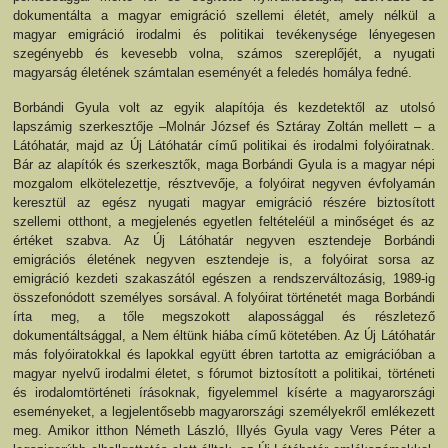
dokumentálta a magyar emigráció szellemi életét, amely nélkül a
magyar emigráció irodalmi és politikai tevékenysége lényegesen
szegényebb és kevesebb volna, számos szereplőjét, a nyugati
magyarság életének számtalan eseményét a feledés homálya fedné.
Borbándi Gyula volt az egyik alapítója és kezdetektől az utolsó
lapszámig szerkesztője –Molnár József és Sztáray Zoltán mellett – a
Látóhatár, majd az Új Látóhatár című politikai és irodalmi folyóiratnak.
Bár az alapítók és szerkesztők, maga Borbándi Gyula is a magyar népi
mozgalom elkötelezettje, résztvevője, a folyóirat negyven évfolyamán
keresztül az egész nyugati magyar emigráció részére biztosított
szellemi otthont, a megjelenés egyetlen feltételéül a minőséget és az
értéket szabva. Az Új Látóhatár negyven esztendeje Borbándi
emigrációs életének negyven esztendeje is, a folyóirat sorsa az
emigráció kezdeti szakaszától egészen a rendszerváltozásig, 1989-ig
összefonódott személyes sorsával. A folyóirat történetét maga Borbándi
írta meg, a tőle megszokott alapossággal és részletező
dokumentáltsággal, a Nem éltünk hiába című kötetében. Az Új Látóhatár
más folyóiratokkal és lapokkal együtt ébren tartotta az emigrációban a
magyar nyelvű irodalmi életet, s fórumot biztosított a politikai, történeti
és irodalomtörténeti írásoknak, figyelemmel kísérte a magyarországi
eseményeket, a legjelentősebb magyarországi személyekről emlékezett
meg. Amikor itthon Németh László, Illyés Gyula vagy Veres Péter a