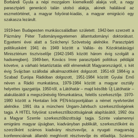
Borbándi Gyula a népi mozgalom kiemelkedő alakja volt, a nagy
parasztpárti generáció talán utolsó alakja, akinek halálával az
eszmetörténet, a magyar folyóirat-kiadás, a magyar emigráció egy
szakasza lezárult.
1919-ben Budapesten munkáscsaládban született. 1942-ben szerzett a
Pázmány Péter Tudományegyetemen államtudományi doktorátust.
Egyetemi évei alatt a Széchenyi Szövetség alelnöke. Parasztpárti
politikusként 1941 és 1949 között a Vallás- és Közoktatásügyi
Minisztérium tisztviselője (1942-1945 között három évig szolgált a
hadseregben). 1949-ben, Kovács Imre parasztpárti politikus példáját
követve, a várható letartóztatás elől elmenekült Magyarországról, s két
évig Svájcban szállodai alkalmazottként dolgozott. 1951-től 1984-ig a
Szabad Európa Rádióban dolgozott, 1951-1984 között Gyulai Ernő
néven a Rádió munkatársa, 1979-1984 között a magyar osztály
helyettes igazgatója. 1950-től, a Látóhatár – majd később Új Látóhatár –
alakulásától a megszűnéséig főmunkatársa, felelős szerkesztője. 1970-
1980 között a Hontalan Írók PEN-központjában a német nyelvterület
alelnöke. 1991 óta a müncheni Ungarn-Jahrbuch szerkesztőségének
tagja. A HITEL folyóirat szerkesztőbizottságának alapításától, 1992 óta
a Magyar Szemle szerkesztőbizottsági tagja. Szinte valamennyi
emigráns magyar újságban, kiadványban publikált, szerkesztőként és
szerzőként számos kiadvány résztvevője, a nyugati magyarság
konferenciáinak állandó meghívott résztvevője és előadója. Számos