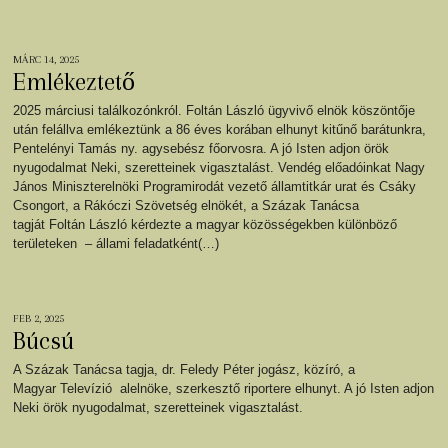
MÁRC 14, 2025
Emlékeztető
2025 márciusi találkozónkról. Foltán László ügyvivő elnök köszöntője
után felállva emlékeztünk a 86 éves korában elhunyt kitűnő barátunkra,
Pentelényi Tamás ny. agysebész főorvosra. A jó Isten adjon örök
nyugodalmat Neki, szeretteinek vigasztalást. Vendég előadóinkat Nagy
János Miniszterelnöki Programirodát vezető államtitkár urat és Csáky
Csongort, a Rákóczi Szövetség elnökét, a Százak Tanácsa
tagját Foltán László kérdezte a magyar közösségekben különböző
területeken – állami feladatként(…)
FEB 2, 2025
Búcsú
A Százak Tanácsa tagja, dr. Feledy Péter jogász, közíró, a
Magyar Televízió alelnöke, szerkesztő riportere elhunyt. A jó Isten adjon
Neki örök nyugodalmat, szeretteinek vigasztalást.