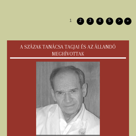
1
2
3
4
5
>
»
A SZÁZAK TANÁCSA TAGJAI ÉS AZ ÁLLANDÓ
MEGHÍVOTTAK