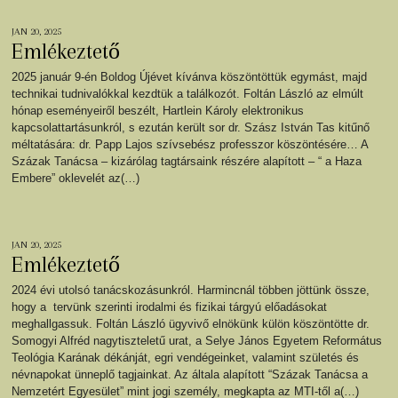
JAN 20, 2025
Emlékeztető
2025 január 9-én Boldog Újévet kívánva köszöntöttük egymást, majd
technikai tudnivalókkal kezdtük a találkozót. Foltán László az elmúlt
hónap eseményeiről beszélt, Hartlein Károly elektronikus
kapcsolattartásunkról, s ezután került sor dr. Szász István Tas kitűnő
méltatására: dr. Papp Lajos szívsebész professzor köszöntésére… A
Százak Tanácsa – kizárólag tagtársaink részére alapított – “ a Haza
Embere” oklevelét az(…)
JAN 20, 2025
Emlékeztető
2024 évi utolsó tanácskozásunkról. Harmincnál többen jöttünk össze,
hogy a tervünk szerinti irodalmi és fizikai tárgyú előadásokat
meghallgassuk. Foltán László ügyvivő elnökünk külön köszöntötte dr.
Somogyi Alfréd nagytiszteletű urat, a Selye János Egyetem Református
Teológia Karának dékánját, egri vendégeinket, valamint születés és
névnapokat ünneplő tagjainkat. Az általa alapított “Százak Tanácsa a
Nemzetért Egyesület” mint jogi személy, megkapta az MTI-től a(…)