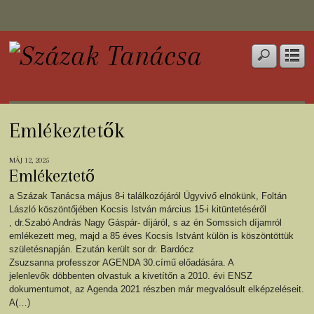
Emlékeztetők
MÁJ 12, 2025
Emlékeztető
a Százak Tanácsa május 8-i találkozójáról Ügyvivő elnökünk, Foltán
László köszöntőjében Kocsis István március 15-i kitüntetéséről
, dr.Szabó András Nagy Gáspár- díjáról, s az én Somssich díjamról
emlékezett meg, majd a 85 éves Kocsis Istvánt külön is köszöntöttük
születésnapján. Ezután került sor dr. Bardócz
Zsuzsanna professzor AGENDA 30.című előadására. A
jelenlevők döbbenten olvastuk a kivetítőn a 2010. évi ENSZ
dokumentumot, az Agenda 2021 részben már megvalósult elképzeléseit.
A(…)