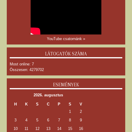
YouTube csatornánk »
LÁTOGATÓK SZÁMA
Most online: 7
Összesen: 4279702
ESEMÉNYEK
2026. augusztus
H
K
S
C
P
S
V
1
2
3
4
5
6
7
8
9
10
11
12
13
14
15
16