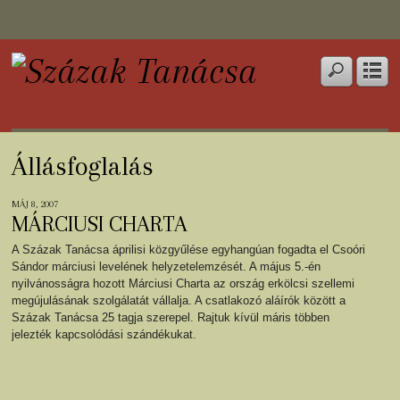
Állásfoglalás
MÁJ 8, 2007
MÁRCIUSI CHARTA
A Százak Tanácsa áprilisi közgyűlése egyhangúan fogadta el Csoóri
Sándor márciusi levelének helyzetelemzését. A május 5.-én
nyilvánosságra hozott Márciusi Charta az ország erkölcsi szellemi
megújulásának szolgálatát vállalja. A csatlakozó aláírók között a
Százak Tanácsa 25 tagja szerepel. Rajtuk kívül máris többen
jelezték kapcsolódási szándékukat.