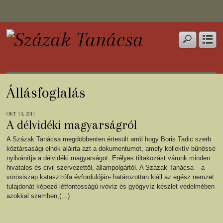
Állásfoglalás
OKT 13, 2011
A délvidéki magyarságról
A Százak Tanácsa megdöbbenten értesült arról hogy Boris Tadic szerb
köztársasági elnök aláirta azt a dokumentumot, amely kollektív bűnössé
nyilvánítja a délvidéki magyarságot. Erélyes tiltakozást várunk minden
hivatalos és civil szervezettől, állampolgártól. A Százak Tanácsa – a
vörösiszap katasztrófa évfordulóján- határozottan kiáll az egész nemzet
tulajdonát képező létfontosságú ivóvíz és gyógyvíz készlet védelmében
azokkal szemben,(…)