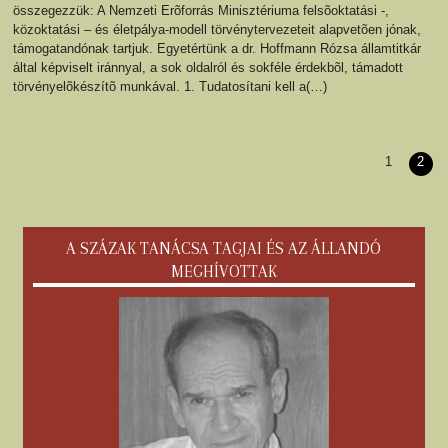
összegezzük: A Nemzeti Erõforrás Minisztériuma felsõoktatási -,
közoktatási – és életpálya-modell törvénytervezeteit alapvetõen jónak,
támogatandónak tartjuk. Egyetértünk a dr. Hoffmann Rózsa államtitkár
által képviselt iránnyal, a sok oldalról és sokféle érdekbõl, támadott
törvényelõkészítõ munkával. 1. Tudatosítani kell a(…)
1
2
A SZÁZAK TANÁCSA TAGJAI ÉS AZ ÁLLANDÓ
MEGHÍVOTTAK