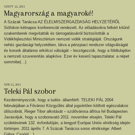
SZEPT 22, 2011
Magyarország a magyaroké!
A Százak Tanácsa AZ ÉLELMISZERGAZDASÁG HELYZETÉRŐL
Siófokon kétnapos konferenciát rendezett. Az előadásokra felkért kitűnő
szakemberek megvitatták és támogatásukról biztosították a
Vidékfejlesztési Minisztérium nemzeti vidék stratégiáját. Országunk
nehéz gazdasági helyzetében, látva a pénzpiaci rendszer világválságát
és korunk általános erkölcsi válságát – leszögezzük, hogy a földtulajdon
a nemzeti szuverenitás alapköve. Ezer év keserű tapasztalatai: a népet
semmibe(…)
ÁPR 12, 2011
Teleki Pál szobor
Kezdeményezzük, hogy a tudós- államférfi: TELEKI PÁL 2004
februárjában a Fővárosi Közgyűlés által jogsértően kitiltott egészalakos
ülőszobrát, Rieger Tibor alkotását – szülővárosa állítsa fel Budapesten.
Javasoljuk, hogy a szoboravató 2011. november elsején, Teleki Pál
születésének 132. évfordulóján, a lengyel Európai Uniós elnökség idején
történjen. 2011 április 7. A Százak Tanácsa soros elnöksége: Albert
Gábor, Csoóri(…)