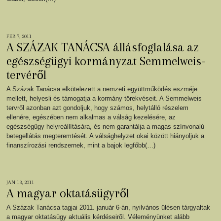
FEB 7, 2011
A SZÁZAK TANÁCSA állásfoglalása az
egészségügyi kormányzat Semmelweis-
tervéről
A Százak Tanácsa elkötelezett a nemzeti együttműködés eszméje
mellett, helyesli és támogatja a kormány törekvéseit. A Semmelweis
tervről azonban azt gondoljuk, hogy számos, helytálló részelem
ellenére, egészében nem alkalmas a válság kezelésére, az
egészségügy helyreállítására, és nem garantálja a magas színvonalú
betegellátás megteremtését. A válsághelyzet okai között hiányoljuk a
finanszírozási rendszernek, mint a bajok legfőbb(…)
JAN 13, 2011
A magyar oktatásügyről
A Százak Tanácsa tagjai 2011. január 6-án, nyilvános ülésen tárgyaltak
a magyar oktatásügy aktuális kérdéseirõl. Véleményünket alább