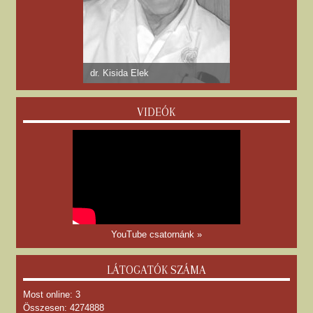
dr. Kisida Elek
VIDEÓK
YouTube csatornánk »
LÁTOGATÓK SZÁMA
Most online: 3
Összesen: 4274888