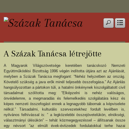
A Százak Tanácsa létrejötte
A Magyarok Világszövetsége keretében tanácskozó Nemzeti
Együttműködési Bizottság 1996 végén indította útjára azt az Ajánlását,
melyben a Százak Tanácsa megfogant: “Nehéz helyzetben az ország.
Követelő szükség a java erők minél teljesebb összefogása.” Az Ajánlás
hangsúlyozottan a pártokon túli, a hatalmi önkénynek kiszolgáltatott civil
társadalmat szólította meg: “Elképzelni is nehéz valóságos,
önvédelemre, a megmaradás és felemelkedés szolgálatára kész és
képes nemzeti összefogást ennek a legnagyobb tábornak a képviselete
nélkül.” Társadalmi, kulturális szervezetekhez fordult levélben is,
nyilvános felhívással is: ” a legközelebbi összejövetelükön, elnökségi,
választmányi ülésükön” – tehát közmegegyezéssel – állítsanak össze
egy névsort “az elmúlt évek-évtizedek fordulatokkal terhe hazai