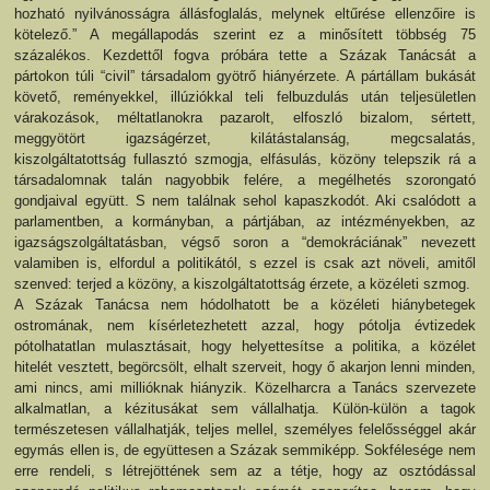
hozható nyilvánosságra állásfoglalás, melynek eltűrése ellenzőire is
kötelező.” A megállapodás szerint ez a minősített többség 75
százalékos. Kezdettől fogva próbára tette a Százak Tanácsát a
pártokon túli “civil” társadalom gyötrő hiányérzete. A pártállam bukását
követő, reményekkel, illúziókkal teli felbuzdulás után teljesületlen
várakozások, méltatlanokra pazarolt, elfoszló bizalom, sértett,
meggyötört igazságérzet, kilátástalanság, megcsalatás,
kiszolgáltatottság fullasztó szmogja, elfásulás, közöny telepszik rá a
társadalomnak talán nagyobbik felére, a megélhetés szorongató
gondjaival együtt. S nem találnak sehol kapaszkodót. Aki csalódott a
parlamentben, a kormányban, a pártjában, az intézményekben, az
igazságszolgáltatásban, végső soron a “demokráciának” nevezett
valamiben is, elfordul a politikától, s ezzel is csak azt növeli, amitől
szenved: terjed a közöny, a kiszolgáltatottság érzete, a közéleti szmog.
A Százak Tanácsa nem hódolhatott be a közéleti hiánybetegek
ostromának, nem kísérletezhetett azzal, hogy pótolja évtizedek
pótolhatatlan mulasztásait, hogy helyettesítse a politika, a közélet
hitelét vesztett, begörcsölt, elhalt szerveit, hogy ő akarjon lenni minden,
ami nincs, ami millióknak hiányzik. Közelharcra a Tanács szervezete
alkalmatlan, a kézitusákat sem vállalhatja. Külön-külön a tagok
természetesen vállalhatják, teljes mellel, személyes felelősséggel akár
egymás ellen is, de együttesen a Százak semmiképp. Sokfélesége nem
erre rendeli, s létrejöttének sem az a tétje, hogy az osztódással