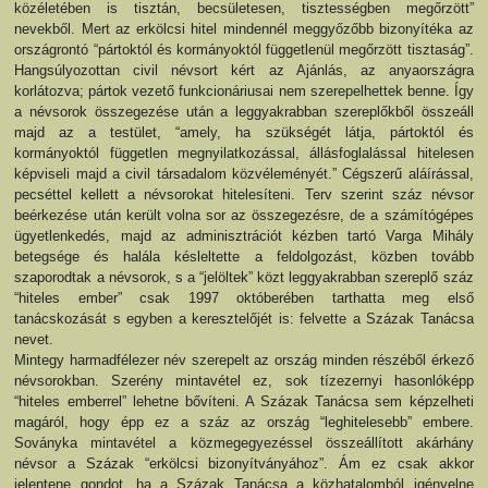
közéletében is tisztán, becsületesen, tisztességben megőrzött”
nevekből. Mert az erkölcsi hitel mindennél meggyőzőbb bizonyítéka az
országrontó “pártoktól és kormányoktól függetlenül megőrzött tisztaság”.
Hangsúlyozottan civil névsort kért az Ajánlás, az anyaországra
korlátozva; pártok vezető funkcionáriusai nem szerepelhettek benne. Így
a névsorok összegezése után a leggyakrabban szereplőkből összeáll
majd az a testület, “amely, ha szükségét látja, pártoktól és
kormányoktól független megnyilatkozással, állásfoglalással hitelesen
képviseli majd a civil társadalom közvéleményét.” Cégszerű aláírással,
pecséttel kellett a névsorokat hitelesíteni. Terv szerint száz névsor
beérkezése után került volna sor az összegezésre, de a számítógépes
ügyetlenkedés, majd az adminisztrációt kézben tartó Varga Mihály
betegsége és halála késleltette a feldolgozást, közben tovább
szaporodtak a névsorok, s a “jelöltek” közt leggyakrabban szereplő száz
“hiteles ember” csak 1997 októberében tarthatta meg első
tanácskozását s egyben a keresztelőjét is: felvette a Százak Tanácsa
nevet.
Mintegy harmadfélezer név szerepelt az ország minden részéből érkező
névsorokban. Szerény mintavétel ez, sok tízezernyi hasonlóképp
“hiteles emberrel” lehetne bővíteni. A Százak Tanácsa sem képzelheti
magáról, hogy épp ez a száz az ország “leghitelesebb” embere.
Soványka mintavétel a közmegegyezéssel összeállított akárhány
névsor a Százak “erkölcsi bizonyítványához”. Ám ez csak akkor
jelentene gondot, ha a Százak Tanácsa a közhatalomból igényelne