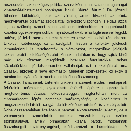
részesedést, az országos politika szerveként, mint valami magamagát
kinevező-felhatalmazó törvényen kívüli “döntő fórum.” De józanul
fölmérve küldetéséi, csak azt vállalta, amire hívatott: az iránta
megnyilvánuló bizalmat szolgálattal igyekszik viszonozni. Például azzal
is, ha szükség szerint a nemzeti sorskérdésekben, a legfontosabb
közéleti ügyekben-gondokban nyilatkozataival, állásfoglalásaival legjobb
tudása, jó lelkiismerete szerint hitelesen képviseli a civil társadalmat.
Erkölcsi kötelessége ez a szolgálat, hiszen a kollektív jelölések
kimondatlanul is tartalmazták a várakozást, megszólítva jelöltjeik
lelkiismeretét, felelősségérzetét. Annak tudatában is, hogy rajtuk kívül
még sok tízezren megőrizték hitelüket fordulatokkal terhes
közéletünkben, jó lelkiismerettel vállalhatják ezt a szolgálatot ama
Százak, akiknek a neve egymástól független szervezetek kollektív s
minden befolyásolástól mentes jelölésében összecseng.
A Százak Tanácsának történelmünkben nincsenek elődei, munkájának
feltételeit, módszereit, gyakorlatát lépésről lépésre magának kell
megteremtenie. Alapos felkészültséggel, megfontoltan, mert az
elhamarkodott lépés nemcsak hatékonyságát, a közéletben is
megszerzendő hitelét, rangját, de létezésének értelmét is veszélyezteti.
Noha összetételében általában a nemzeti elkötelezettség jellemzi, de a
vélemények, szemléletek, politikai vonzatok olyan széles
színskálájával, amely önmagában kizárja pártok, mozgalmak
összehangolt tevékenységével, módszereivel a hasonlóságot. A