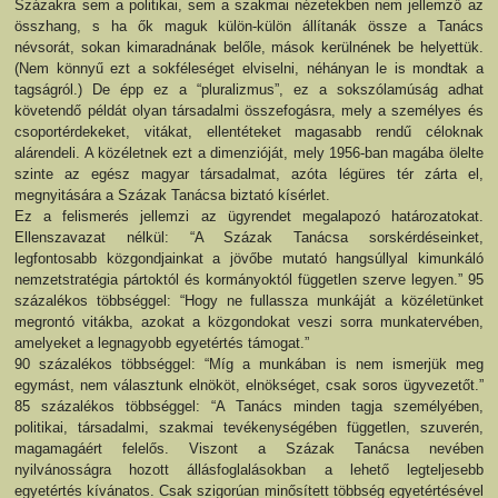
Százakra sem a politikai, sem a szakmai nézetekben nem jellemző az
összhang, s ha ők maguk külön-külön állítanák össze a Tanács
névsorát, sokan kimaradnának belőle, mások kerülnének be helyettük.
(Nem könnyű ezt a sokféleséget elviselni, néhányan le is mondtak a
tagságról.) De épp ez a “pluralizmus”, ez a sokszólamúság adhat
követendő példát olyan társadalmi összefogásra, mely a személyes és
csoportérdekeket, vitákat, ellentéteket magasabb rendű céloknak
alárendeli. A közéletnek ezt a dimenzióját, mely 1956-ban magába ölelte
szinte az egész magyar társadalmat, azóta légüres tér zárta el,
megnyitására a Százak Tanácsa biztató kísérlet.
Ez a felismerés jellemzi az ügyrendet megalapozó határozatokat.
Ellenszavazat nélkül: “A Százak Tanácsa sorskérdéseinket,
legfontosabb közgondjainkat a jövőbe mutató hangsúllyal kimunkáló
nemzetstratégia pártoktól és kormányoktól független szerve legyen.” 95
százalékos többséggel: “Hogy ne fullassza munkáját a közéletünket
megrontó vitákba, azokat a közgondokat veszi sorra munkatervében,
amelyeket a legnagyobb egyetértés támogat.”
90 százalékos többséggel: “Míg a munkában is nem ismerjük meg
egymást, nem választunk elnököt, elnökséget, csak soros ügyvezetőt.”
85 százalékos többséggel: “A Tanács minden tagja személyében,
politikai, társadalmi, szakmai tevékenységében független, szuverén,
magamagáért felelős. Viszont a Százak Tanácsa nevében
nyilvánosságra hozott állásfoglalásokban a lehető legteljesebb
egyetértés kívánatos. Csak szigorúan minősített többség egyetértésével