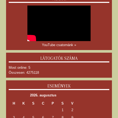
YouTube csatornánk »
LÁTOGATÓK SZÁMA
Most online: 5
Összesen: 4275118
ESEMÉNYEK
2026. augusztus
H
K
S
C
P
S
V
1
2
3
4
5
6
7
8
9