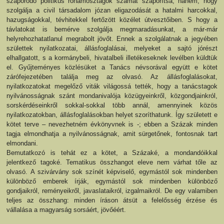
szaporodó politikus rohamosztagok számát szaporítsa, hanem, hogy
szolgálja a civil társadalom józan eligazodását a hatalmi harcokkal,
hazugságokkal, tévhitekkel fertőzött közélet útvesztőiben. S hogy a
távlatokat is bemérve szolgálja megmaradásunkat, a már-már
helyrehozhatatlanul megrabolt jövőt. Ennek a szolgálatnak a jegyében
születtek nyilatkozatai, állásfoglalásai, melyeket a sajtó jórészt
elhallgatott, s a kormánybeli, hivatalbeli illetékeseknek levélben küldtük
el. Gyűjteményes közlésüket a Tanács névsorával együtt e kötet
zárófejezetében találja meg az olvasó. Az állásfoglalásokat,
nyilatkozatokat megelőző viták világossá tették, hogy a tanácstagok
nyilvánosságnak szánt mondanivalója közügyeinkről, közgondjainkról,
sorskérdéseinkről sokkal-sokkal több annál, amennyinek közös
nyilatkozatokban, állásfoglalásokban helyet szoríthatunk. Így született e
kötet terve – nevezhetném évkönyvnek is -; ebben a Százak minden
tagja elmondhatja a nyilvánosságnak, amit sürgetőnek, fontosnak tart
elmondani.
Bemutatkozó is tehát ez a kötet, a Százaké, a mondandóikkal
jelentkező tagoké. Tematikus összhangot eleve nem várhat tőle az
olvasó. A szivárvány sok színét képviselő, egymástól sok mindenben
különböző emberek írják, egymástól sok mindenben különböző
gondjaikról, reményeikről, javaslataikról, izgalmaikról. De egy valamiben
teljes az összhang: minden íráson átsüt a felelősség érzése és
vállalása a magyarság sorsáért, jövőéért.