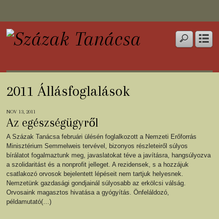
2011 Állásfoglalások
NOV 13, 2011
Az egészségügyről
A Százak Tanácsa februári ülésén foglalkozott a Nemzeti Erőforrás
Minisztérium Semmelweis tervével, bizonyos részleteiről súlyos
bírálatot fogalmaztunk meg, javaslatokat téve a javításra, hangsúlyozva
a szolidaritást és a nonprofit jelleget. A rezidensek, s a hozzájuk
csatlakozó orvosok bejelentett lépéseit nem tartjuk helyesnek.
Nemzetünk gazdasági gondjainál súlyosabb az erkölcsi válság.
Orvosaink magasztos hivatása a gyógyítás. Önfeláldozó,
példamutató(…)