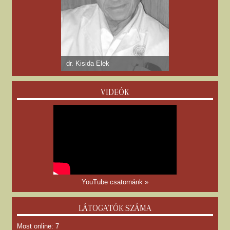
dr. Kisida Elek
VIDEÓK
YouTube csatornánk »
LÁTOGATÓK SZÁMA
Most online: 7