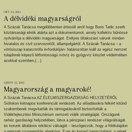
OKT 13, 2011
A délvidéki magyarságról
A Százak Tanácsa megdöbbenten értesült arról hogy Boris Tadic szerb
köztársasági elnök aláirta azt a dokumentumot, amely kollektív bűnössé
nyilvánítja a délvidéki magyarságot. Erélyes tiltakozást várunk minden
hivatalos és civil szervezettől, állampolgártól. A Százak Tanácsa – a
vörösiszap katasztrófa évfordulóján- határozottan kiáll az egész nemzet
tulajdonát képező létfontosságú ivóvíz és gyógyvíz készlet védelmében
azokkal szemben,(…)
SZEPT 22, 2011
Magyarország a magyaroké!
A Százak Tanácsa AZ ÉLELMISZERGAZDASÁG HELYZETÉRŐL
Siófokon kétnapos konferenciát rendezett. Az előadásokra felkért kitűnő
szakemberek megvitatták és támogatásukról biztosították a
Vidékfejlesztési Minisztérium nemzeti vidék stratégiáját. Országunk
nehéz gazdasági helyzetében, látva a pénzpiaci rendszer világválságát
és korunk általános erkölcsi válságát – leszögezzük, hogy a földtulajdon
a nemzeti szuverenitás alapköve. Ezer év keserű tapasztalatai: a népet