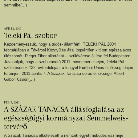
semmibe(…)
ÁPR 12, 2011
Teleki Pál szobor
Kezdeményezzük, hogy a tudós- államférfi: TELEKI PÁL 2004
februárjában a Fővárosi Közgyűlés által jogsértően kitiltott egészalakos
ülőszobrát, Rieger Tibor alkotását – szülővárosa állítsa fel Budapesten.
Javasoljuk, hogy a szoboravató 2011. november elsején, Teleki Pál
születésének 132. évfordulóján, a lengyel Európai Uniós elnökség idején
történjen. 2011 április 7. A Százak Tanácsa soros elnöksége: Albert
Gábor, Csoóri(…)
FEB 7, 2011
A SZÁZAK TANÁCSA állásfoglalása az
egészségügyi kormányzat Semmelweis-
tervéről
A Százak Tanácsa elkötelezett a nemzeti együttműködés eszméje