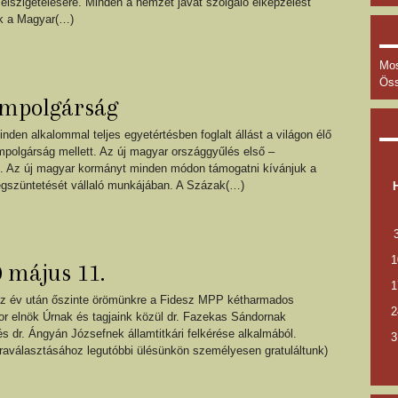
 elszigetelésére. Minden a nemzet javát szolgáló elképzelést
nk a Magyar(…)
Mos
Öss
lampolgárság
en alkalommal teljes egyetértésben foglalt állást a világon élő
ampolgárság mellett. Az új magyar országgyűlés első –
ez. Az új magyar kormányt minden módon támogatni kívánjuk a
egszüntetését vállaló munkájában. A Százak(…)
1
május 11.
1
héz év után őszinte örömünkre a Fidesz MPP kétharmados
2
tor elnök Úrnak és tagjaink közül dr. Fazekas Sándornak
és dr. Ángyán Józsefnek államtitkári felkérése alkalmából.
3
újraválasztásához legutóbbi ülésünkön személyesen gratuláltunk)