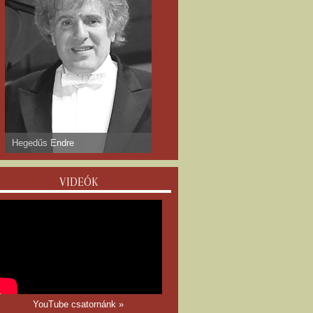
dr. Gyulay Endre
VIDEÓK
YouTube csatornánk »