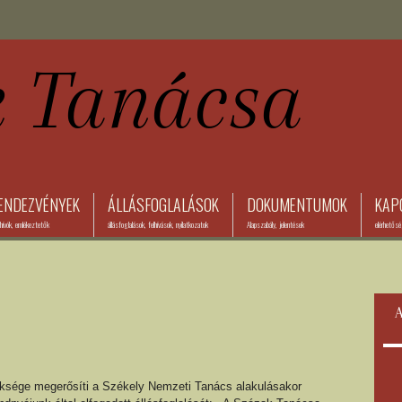
ENDEZVÉNYEK
ÁLLÁSFOGLALÁSOK
DOKUMENTUMOK
KAP
ívók, emlékeztetők
állásfoglalások, felhívások, nyilatkozatok
Alapszabály, jelentések
elérhetős
A
ége megerősíti a Székely Nemzeti Tanács alakulásakor