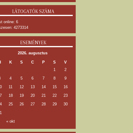
LÁTOGATÓK SZÁMA
t online: 6
zesen: 4273314
ESEMÉNYEK
2026. augusztus
H
K
S
C
P
S
V
1
2
3
4
5
6
7
8
9
0
11
12
13
14
15
16
7
18
19
20
21
22
23
4
25
26
27
28
29
30
1
« okt