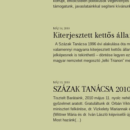
korrupt, erkölcstelen politikusok végérvényes
támogatunk, javaslatainkkal segíteni kívánu
MÁJ 14, 2010
Kiterjesztett kettős ál
A Százak Tanácsa 1996 évi alakulása óta mind
valamennyi magyarra kiterjesztett kettős áll
jelképesnek is tekinthető – döntése legyen 
magyar nemzetet megosztó „lelki Trianon” m
MÁJ 13, 2010
SZÁZAK TANÁCSA 2010 
Tisztelt Barátaink, 2010 május 11. nyolc ne
győzelmet aratott. Gratuláltunk dr. Orbán Vik
miniszteri felkérése, dr. Vizkelety Mariannak 
(Wittner Mária és dr. Iván László képviselői 
Most hazánk(…)