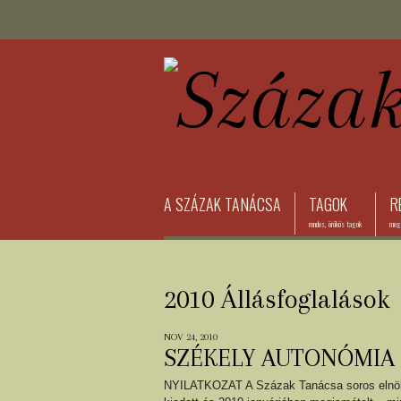
A SZÁZAK TANÁCSA
TAGOK
R
rendes, örökös tagok
megh
2010 Állásfoglalások
NOV 24, 2010
SZÉKELY AUTONÓMIA
NYILATKOZAT A Százak Tanácsa soros elnöks