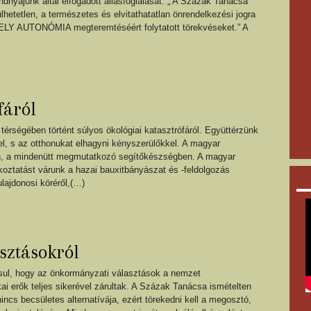
dnyájunk által elfogadott állásfoglalását: „ A Százak Tanácsa
lhetetlen, a természetes és elvitathatatlan önrendelkezési jogra
KELY AUTONÓMIA megteremtéséért folytatott törekvéseket.” A
fáról
térségében történt súlyos ökológiai katasztrófáról. Együttérzünk
el, s az otthonukat elhagyni kényszerülőkkel. A magyar
ban, a mindenütt megmutatkozó segítőkészségben. A magyar
koztatást várunk a hazai bauxitbányászat és -feldolgozás
ulajdonosi köréről,(…)
sztásokról
, hogy az önkormányzati választások a nemzet
kai erők teljes sikerével zárultak. A Százak Tanácsa ismételten
cs becsületes alternatívája, ezért törekedni kell a megosztó,