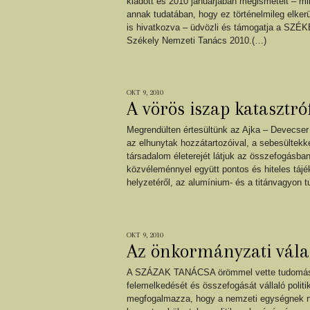
kiadott és 2010 januárjában megismételt – min
annak tudatában, hogy ez történelmileg elkerü
is hivatkozva – üdvözli és támogatja a SZÉ
Székely Nemzeti Tanács 2010.(…)
OKT 9, 2010
A vörös iszap katasztró
Megrendülten értesültünk az Ajka – Devecser 
az elhunytak hozzátartozóival, a sebesültekk
társadalom életerejét látjuk az összefogás
közvéleménnyel együtt pontos és hiteles tájé
helyzetéről, az alumínium- és a titánvagyon t
OKT 9, 2010
Az önkormányzati vála
A SZÁZAK TANÁCSA örömmel vette tudomásul
felemelkedését és összefogását vállaló politi
megfogalmazza, hogy a nemzeti egységnek nin