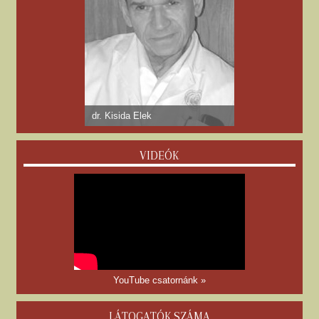
dr. Kisida Elek
VIDEÓK
YouTube csatornánk »
LÁTOGATÓK SZÁMA