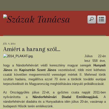
JÚL 9, 2014
Amiért a harang szól…
Július 22-én
lesz 558 éve,
hogy a Nándorfehérvárt védő keresztény magyar seregek
Hunyadi
János
és
Kapisztrán Szent János
vezetésével, több mint kéthetes
csatát követően megsemmisítő vereséget mértek II. Mehmed török
szultán hadaira, megállítva ezzel 70 évre a törökök további európai
terjeszkedését és Magyarország meghódítására irányuló próbálkozását.
Az Országgyűlés július 22-ét, a győztes csata napját 2011-ben
nyilvánította a
Nándorfehérvári Diadal Emléknapjává.
A
nándorfehérvári diadalra és a Hunyadiakra idén július 20-án, vasárnap a
budapesti Hősök terén emlékezünk.