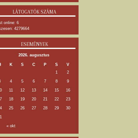
LÁTOGATÓK SZÁMA
t online: 6
zesen: 4279664
ESEMÉNYEK
2026. augusztus
H
K
S
C
P
S
V
1
2
3
4
5
6
7
8
9
0
11
12
13
14
15
16
7
18
19
20
21
22
23
4
25
26
27
28
29
30
1
« okt