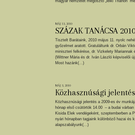
magyar nemzetet megosztó „lelki Trianon” m
MÁJ 13, 2010
SZÁZAK TANÁCSA 2010 
Tisztelt Barátaink, 2010 május 11. nyolc ne
győzelmet aratott. Gratuláltunk dr. Orbán Vik
miniszteri felkérése, dr. Vizkelety Mariannak 
(Wittner Mária és dr. Iván László képviselői 
Most hazánk(…)
MÁJ 3, 2010
Közhasznúsági jelentés
Közhasznúsági jelentés a 2009-es év munkájá
hónap első csütörtök 14.00 – a budai várba
Kisida Elek vendégeként, szeptemberben a P
nyári hónapban tagjaink különböző hazai és 
alapszabályunk(…)