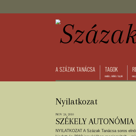
A SZÁZAK TANÁCSA
TAGOK
R
rendes, örökös tagok
megh
Nyilatkozat
NOV 24, 2010
SZÉKELY AUTONÓMIA
NYILATKOZAT A Százak Tanácsa soros elnöks