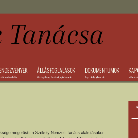
ENDEZVÉNYEK
ÁLLÁSFOGLALÁSOK
DOKUMENTUMOK
KAP
ívók, emlékeztetők
állásfoglalások, felhívások, nyilatkozatok
Alapszabály, jelentések
elérhetős
A
ége megerősíti a Székely Nemzeti Tanács alakulásakor