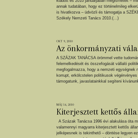
kiadott és 2010 januárjában megismételt – min
annak tudatában, hogy ez történelmileg elkerü
is hivatkozva – üdvözli és támogatja a SZÉ
Székely Nemzeti Tanács 2010.(…)
OKT 9, 2010
Az önkormányzati vála
A SZÁZAK TANÁCSA örömmel vette tudomásul
felemelkedését és összefogását vállaló politi
megfogalmazza, hogy a nemzeti egységnek nin
korrupt, erkölcstelen politikusok végérvényes
támogatunk, javaslatainkkal segíteni kívánu
MÁJ 14, 2010
Kiterjesztett kettős ál
A Százak Tanácsa 1996 évi alakulása óta mind
valamennyi magyarra kiterjesztett kettős áll
jelképesnek is tekinthető – döntése legyen 