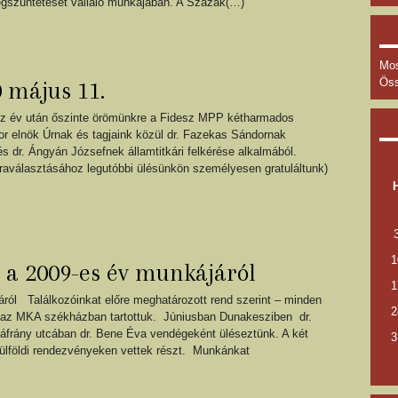
egszüntetését vállaló munkájában. A Százak(…)
Mos
Öss
május 11.
héz év után őszinte örömünkre a Fidesz MPP kétharmados
tor elnök Úrnak és tagjaink közül dr. Fazekas Sándornak
és dr. Ángyán Józsefnek államtitkári felkérése alkalmából.
újraválasztásához legutóbbi ülésünkön személyesen gratuláltunk)
1
 a 2009-es év munkájáról
1
ról Találkozóinkat előre meghatározott rend szerint – minden
2
n az MKA székházban tartottuk. Júniusban Dunakesziben dr.
áfrány utcában dr. Bene Éva vendégeként üléseztünk. A két
3
külföldi rendezvényeken vettek részt. Munkánkat