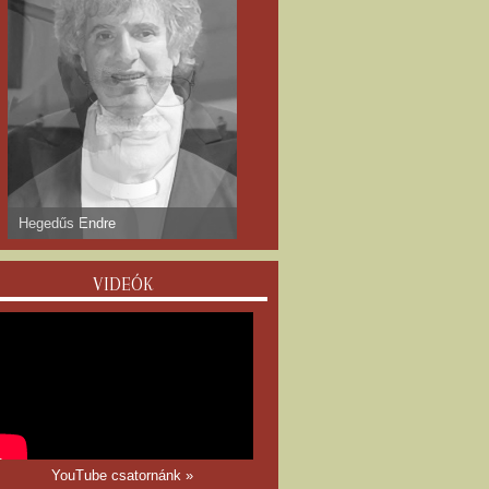
dr. Gyulay Endre
VIDEÓK
YouTube csatornánk »