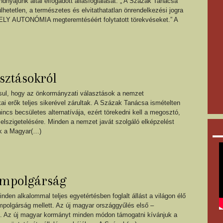
dnyájunk által elfogadott állásfoglalását: „ A Százak Tanácsa
lhetetlen, a természetes és elvitathatatlan önrendelkezési jogra
KELY AUTONÓMIA megteremtéséért folytatott törekvéseket.” A
sztásokról
, hogy az önkormányzati választások a nemzet
kai erők teljes sikerével zárultak. A Százak Tanácsa ismételten
cs becsületes alternatívája, ezért törekedni kell a megosztó,
 elszigetelésére. Minden a nemzet javát szolgáló elképzelést
nk a Magyar(…)
lampolgárság
en alkalommal teljes egyetértésben foglalt állást a világon élő
ampolgárság mellett. Az új magyar országgyűlés első –
ez. Az új magyar kormányt minden módon támogatni kívánjuk a