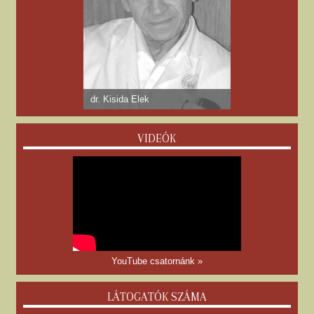
dr. Kisida Elek
VIDEÓK
YouTube csatornánk »
LÁTOGATÓK SZÁMA