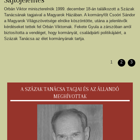
Sajtójelentés
Orbán Viktor miniszterelnök 1999. december 18-án találkozott a Százak
Tanácsának tagjaival a Magyarok Házában. A kormányfőt Csoóri Sándor
a Magyarok Világszövetsége elnöke köszöntötte, utána a jelenlévők
kérdéseket tettek fel Orbán Viktornak. Fekete Gyula a zárszóban arról
biztosította a vendéget, hogy kormányát, családpárti politikájáért, a
Százak Tanácsa az élet kormányának tartja.
1
2
3
A SZÁZAK TANÁCSA TAGJAI ÉS AZ ÁLLANDÓ
MEGHÍVOTTAK