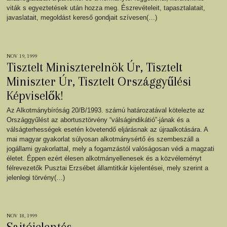
viták s egyeztetések után hozza meg. Észrevételeit, tapasztalatait,
javaslatait, megoldást kereső gondjait szívesen(…)
NOV 19, 1999
Tisztelt Miniszterelnök Úr, Tisztelt
Miniszter Úr, Tisztelt Országgyűlési
Képviselők!
Az Alkotmánybíróság 20/B/1993. számú határozatával kötelezte az
Országgyűlést az abortusztörvény “válságindikátió”-jának és a
válságterhességek esetén követendő eljárásnak az újraalkotására. A
mai magyar gyakorlat súlyosan alkotmánysértő és szembeszáll a
jogállami gyakorlattal, mely a fogamzástól valóságosan védi a magzati
életet. Éppen ezért élesen alkotmányellenesek és a közvéleményt
félrevezetők Pusztai Erzsébet államtitkár kijelentései, mely szerint a
jelenlegi törvény(…)
NOV 18, 1999