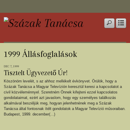
1999 Állásfoglalások
DEC 7, 1999
Tisztelt Ügyvezető Úr!
Köszönöm levelét, s az ahhoz mellékelt évkönyvet. Örülök, hogy a
Százak Tanácsa a Magyar Televízión keresztül keresi a kapcsolatot a
civil közvéleménnyel. Szeretném Önnek kifejteni ezzel kapcsolatos
gondolataimat, ezért azt javaslom, hogy egy személyes találkozás
alkalmával beszéljük meg, hogyan jelenhetnének meg a Százak
Tanácsa által fontosnak ítélt gondolatok a Magyar Televízió műsoraiban.
Budapest, 1999. december(…)