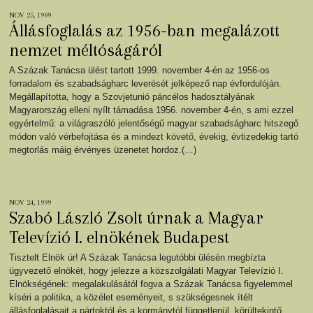
NOV 25, 1999
Állásfoglalás az 1956-ban megalázott
nemzet méltóságáról
A Százak Tanácsa ülést tartott 1999. november 4-én az 1956-os
forradalom és szabadságharc leverését jelképező nap évfordulóján.
Megállapította, hogy a Szovjetunió páncélos hadosztályának
Magyarország elleni nyílt támadása 1956. november 4-én, s ami ezzel
egyértelmű: a világraszóló jelentőségű magyar szabadságharc hitszegő
módon való vérbefojtása és a mindezt követő, évekig, évtizedekig tartó
megtorlás máig érvényes üzenetet hordoz.(…)
NOV 24, 1999
Szabó László Zsolt úrnak a Magyar
Televízió I. elnökének Budapest
Tisztelt Elnök úr! A Százak Tanácsa legutóbbi ülésén megbízta
ügyvezető elnökét, hogy jelezze a közszolgálati Magyar Televízió I.
Elnökségének: megalakulásától fogva a Százak Tanácsa figyelemmel
kíséri a politika, a közélet eseményeit, s szükségesnek ítélt
állásfoglalásait a pártoktól és a kormánytól függetlenül, körültekintő