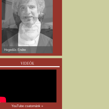
dr. Gyulay Endre
VIDEÓK
YouTube csatornánk »