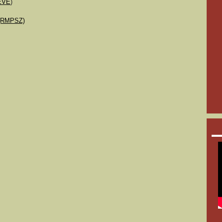
MEVE
)
 (RMPSZ)