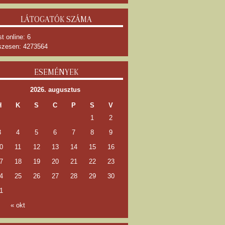
LÁTOGATÓK SZÁMA
t online: 6
zesen: 4273564
ESEMÉNYEK
2026. augusztus
H
K
S
C
P
S
V
1
2
3
4
5
6
7
8
9
0
11
12
13
14
15
16
7
18
19
20
21
22
23
4
25
26
27
28
29
30
1
« okt