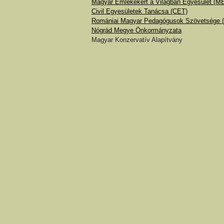
Magyar Emlékekért a Világban Egyesület (
Civil Egyesületek Tanácsa (CET)
Romániai Magyar Pedagógusok Szövetsége
Nógrád Megye Önkormányzata
Magyar Konzervatív Alapítvány