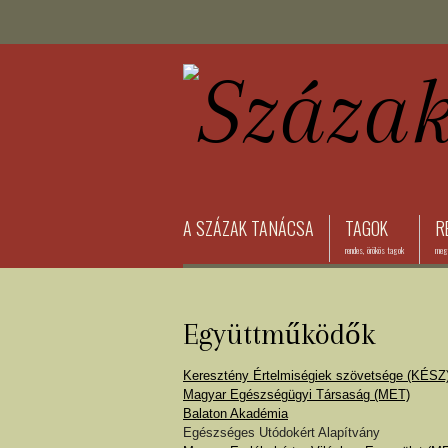
A SZÁZAK TANÁCSA
TAGOK
R
rendes, örökös tagok
megh
Együttműködők
Keresztény Értelmiségiek szövetsége (KÉSZ
Magyar Egészségügyi Társaság (MET)
Balaton Akadémia
Egészséges Utódokért Alapítvány