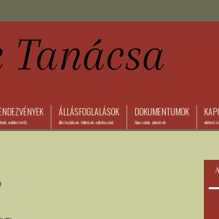
ENDEZVÉNYEK
ÁLLÁSFOGLALÁSOK
DOKUMENTUMOK
KAP
ívók, emlékeztetők
állásfoglalások, felhívások, nyilatkozatok
Alapszabály, jelentések
elérhetős
A
)