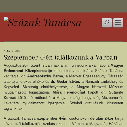
AUG 25, 2014
Szeptember 4-én találkozunk a Várban
Augusztus 20-i, Szent István napi állami ünnepünk alkalmából a
Magyar
Érdemrend Középkeresztje
kitüntetést vehette át a Százak Tanácsa
két tagja:
dr. Andrasofszky Barna
, a Magyar Egészségügyi Társaság
alapítója, örökös elnöke és
dr. Gedai István,
a Nemzeti Emlékhely és
Kegyeleti Bizottság elnökhelyettese, a Magyar Nemzeti Múzeum
nyugalmazott főigazgatója.
Móra Ferenc-díjat
kapott
dr. Sutarski
Konrad
költő, író, műfordító, a Magyarországi Lengyelség Múzeuma és
Levéltára nyugalmazott igazgatója. Szívből gratulálunk kitüntetett
tagjainknak!
A Százak Tanácsa
szeptember 4-én,
csütörtökön
délután 2-kor
tartja
következő találkozóját, szokás szerint a Várban, a Magyarság Házában