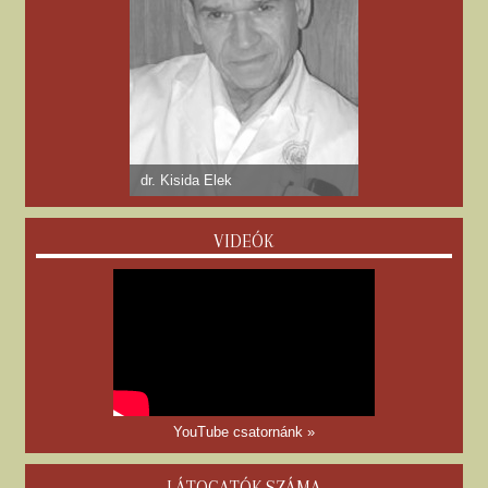
dr. Kisida Elek
VIDEÓK
YouTube csatornánk »
LÁTOGATÓK SZÁMA