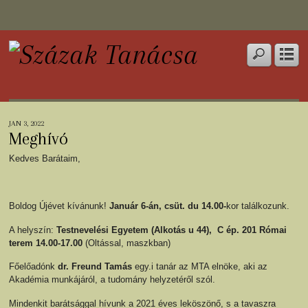
JAN 3, 2022
Meghívó
Kedves Barátaim,
Boldog Újévet kívánunk!
Január 6-án, csüt. du 14.00-
kor találkozunk.
A helyszín:
Testnevelési Egyetem (Alkotás u 44), C ép. 201 Római
terem 14.00-17.00
(Oltással, maszkban)
Főelőadónk
dr. Freund Tamás
egy.i tanár az MTA elnöke, aki az
Akadémia munkájáról, a tudomány helyzetéről szól.
Mindenkit barátsággal hívunk a 2021 éves leköszönő, s a tavaszra