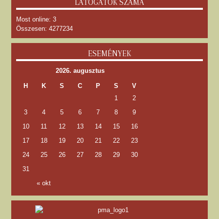
LÁTOGATÓK SZÁMA
Most online: 3
Összesen: 4277234
ESEMÉNYEK
2026. augusztus
H
K
S
C
P
S
V
1
2
3
4
5
6
7
8
9
10
11
12
13
14
15
16
17
18
19
20
21
22
23
24
25
26
27
28
29
30
31
« okt