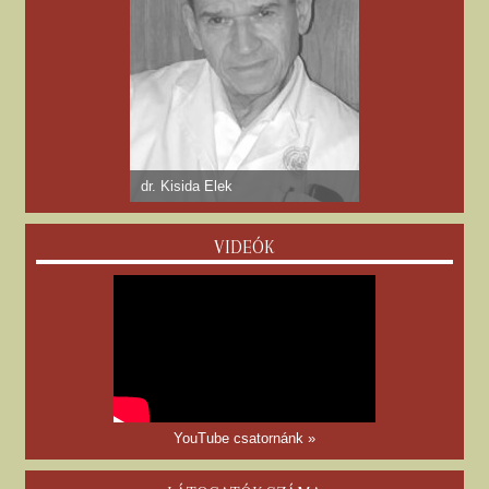
dr. Kisida Elek
VIDEÓK
YouTube csatornánk »