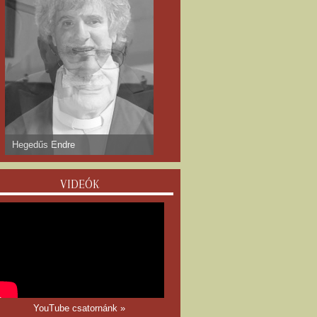
dr. Gyulay Endre
VIDEÓK
YouTube csatornánk »