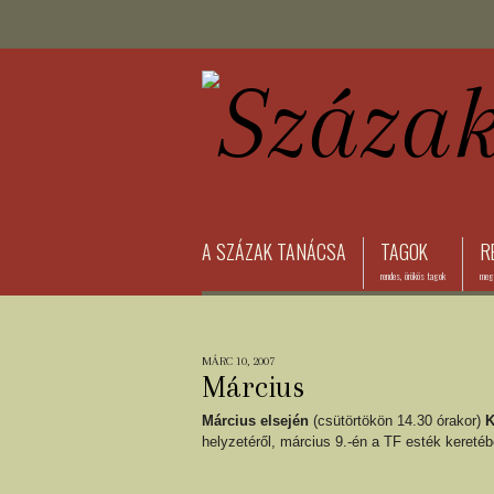
A SZÁZAK TANÁCSA
TAGOK
R
rendes, örökös tagok
megh
MÁRC 10, 2007
Március
Március elsején
(csütörtökön 14.30 órakor)
K
helyzetéről, március 9.-én a TF esték keret