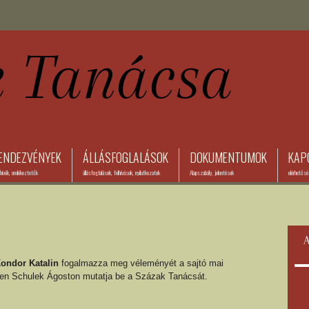
ENDEZVÉNYEK
ÁLLÁSFOGLALÁSOK
DOKUMENTUMOK
KAP
ívók, emlékeztetők
állásfoglalások, felhívások, nyilatkozatok
Alapszabály, jelentések
elérhetős
A
ondor Katalin
fogalmazza meg véleményét a sajtó mai
ében Schulek Ágoston mutatja be a Százak Tanácsát.