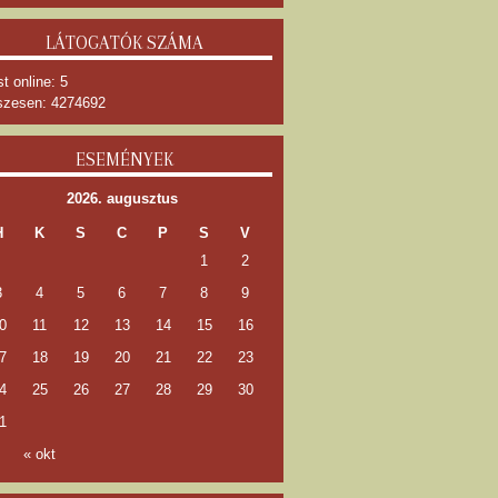
LÁTOGATÓK SZÁMA
t online: 5
zesen: 4274692
ESEMÉNYEK
2026. augusztus
H
K
S
C
P
S
V
1
2
3
4
5
6
7
8
9
0
11
12
13
14
15
16
7
18
19
20
21
22
23
4
25
26
27
28
29
30
1
« okt