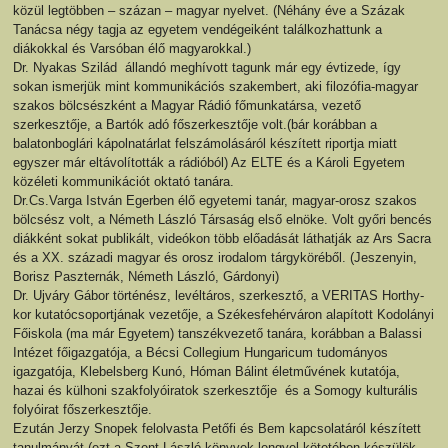
közül legtöbben – százan – magyar nyelvet. (Néhány éve a Százak
Tanácsa négy tagja az egyetem vendégeiként találkozhattunk a
diákokkal és Varsóban élő magyarokkal.)
Dr. Nyakas Szilád állandó meghívott tagunk már egy évtizede, így
sokan ismerjük mint kommunikációs szakembert, aki filozófia-magyar
szakos bölcsészként a Magyar Rádió főmunkatársa, vezető
szerkesztője, a Bartók adó főszerkesztője volt.(bár korábban a
balatonboglári kápolnatárlat felszámolásáról készített riportja miatt
egyszer már eltávolították a rádióból) Az ELTE és a Károli Egyetem
közéleti kommunikációt oktató tanára.
Dr.Cs.Varga István Egerben élő egyetemi tanár, magyar-orosz szakos
bölcsész volt, a Németh László Társaság első elnöke. Volt győri bencés
diákként sokat publikált, videókon több előadását láthatják az Ars Sacra
és a XX. századi magyar és orosz irodalom tárgyköréből. (Jeszenyin,
Borisz Paszternák, Németh László, Gárdonyi)
Dr. Ujváry Gábor történész, levéltáros, szerkesztő, a VERITAS Horthy-
kor kutatócsoportjának vezetője, a Székesfehérváron alapított Kodolányi
Főiskola (ma már Egyetem) tanszékvezető tanára, korábban a Balassi
Intézet főigazgatója, a Bécsi Collegium Hungaricum tudományos
igazgatója, Klebelsberg Kunó, Hóman Bálint életművének kutatója,
hazai és külhoni szakfolyóiratok szerkesztője és a Somogy kulturális
folyóirat főszerkesztője.
Ezután Jerzy Snopek felolvasta Petőfi és Bem kapcsolatáról készített
tanulmányát (ezt a Szent László könyvek lengyel kötetében készülök