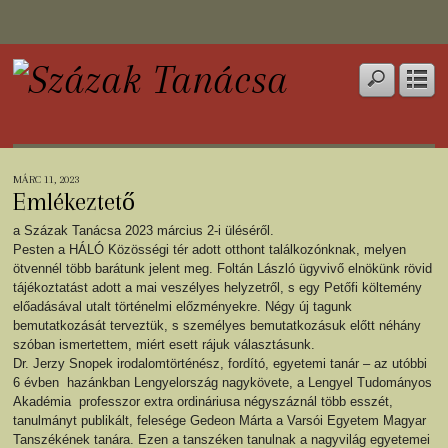
MÁRC 11, 2023
Emlékeztető
a Százak Tanácsa 2023 március 2-i üléséről.
Pesten a HÁLÓ Közösségi tér adott otthont találkozónknak, melyen
ötvennél több barátunk jelent meg. Foltán László ügyvivő elnökünk rövid
tájékoztatást adott a mai veszélyes helyzetről, s egy Petőfi költemény
előadásával utalt történelmi előzményekre. Négy új tagunk
bemutatkozását terveztük, s személyes bemutatkozásuk előtt néhány
szóban ismertettem, miért esett rájuk választásunk.
Dr. Jerzy Snopek irodalomtörténész, fordító, egyetemi tanár – az utóbbi
6 évben hazánkban Lengyelország nagykövete, a Lengyel Tudományos
Akadémia professzor extra ordináriusa négyszáznál több esszét,
tanulmányt publikált, felesége Gedeon Márta a Varsói Egyetem Magyar
Tanszékének tanára. Ezen a tanszéken tanulnak a nagyvilág egyetemei