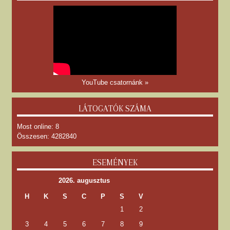
YouTube csatornánk »
LÁTOGATÓK SZÁMA
Most online: 8
Összesen: 4282840
ESEMÉNYEK
2026. augusztus
H
K
S
C
P
S
V
1
2
3
4
5
6
7
8
9
10
11
12
13
14
15
16
17
18
19
20
21
22
23
24
25
26
27
28
29
30
31
« okt