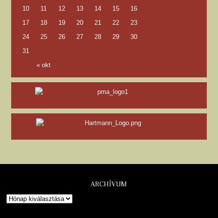
ARCHÍVUM
Copyright © Százak Tanácsa. Minden jog fenntartva.
Powered by
WordPress
•
Themify WordPress Themes