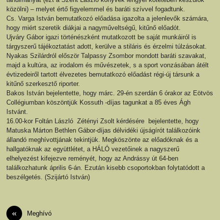
közölni) – melyet értő figyelemmel és baráti szívvel fogadtunk.
Cs. Varga István bemutatkozó előadása igazolta a jelenlevők számára,
hogy miért szeretik diákjai a nagyműveltségű, kitűnő előadót.
Ujváry Gábor igazi történészként mutatkozott be saját munkáiról is
tárgyszerű tájékoztatást adott, kerülve a stiláris és érzelmi túlzásokat.
Nyakas Szilárdról először Talpassy Zsombor mondott baráti szavakat,
majd a kultúra, az irodalom és művészetek, s a sport vonzásában átélt
évtizedeiről tartott élvezetes bemutatkozó előadást régi-új társunk a
kitűnő szerkesztő riporter.
Bakos István bejelentette, hogy márc. 29-én szerdán 6 órakor az Eötvös
Collégiumban köszöntjük Kossuth -díjas tagunkat a 85 éves Ágh
Istvánt.
16.00-kor Foltán László Zétényi Zsolt kérdésére bejelentette, hogy
Matuska Márton Bethlen Gábor-díjas délvidéki újságírót találkozóink
állandó meghívottjának tekintjük. Megköszönte az előadóknak és a
hallgatóknak az együttlétet, a HÁLÓ vezetőinek a nagyszerű
elhelyezést kifejezve reményét, hogy az Andrássy út 64-ben
találkozhatunk április 6-án. Ezután kisebb csoportokban folytatódott a
beszélgetés. (Szijártó István)
«
Meghívó