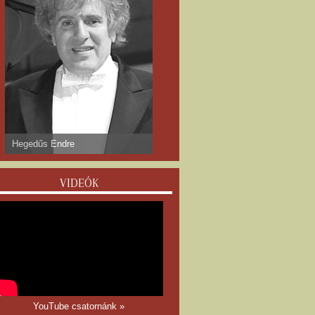
Hegedűs Endre
VIDEÓK
YouTube csatornánk »