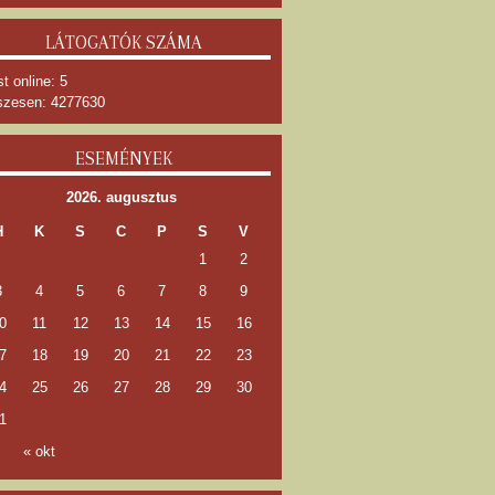
LÁTOGATÓK SZÁMA
t online: 5
zesen: 4277630
ESEMÉNYEK
2026. augusztus
H
K
S
C
P
S
V
1
2
3
4
5
6
7
8
9
0
11
12
13
14
15
16
7
18
19
20
21
22
23
4
25
26
27
28
29
30
1
« okt