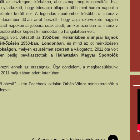
lt az esztergomi kórházba, ahol aznap meg is operálták. Fia,
yilatkozott, hogy édesapja állapota több mint három nappal a
műtétre került sor. A legendás sportember később az intenzív
ia december 30-án arról beszélt, hogy apja szervezete nagyon
alatt napokon át jobbára csak aludt, amikor azonban az intenzív
korábbiakhoz képest kimondottan jó hangulatban volt.
tagja volt. Játszott az
1952-ben,
Helsinkiben olimpiai bajnok
érkőzésén
1953-ban, Londonban
, és mind az öt mérkőzésen
nokságon
, melyen ezüstérmet szerzett a válogatott. 2011 óta volt
en pedig beválasztották a
Halhatatlan Magyar Sportolók
erezni ennek az országnak. Úgy gondolom, a megbecsülésünk
 2011 májusában adott interjúban.
ő bácsi!” – írta Facebook oldalán Orbán Viktor miniszterelnök a
elegve.
»
Az Aranycsapat már történelmünk része