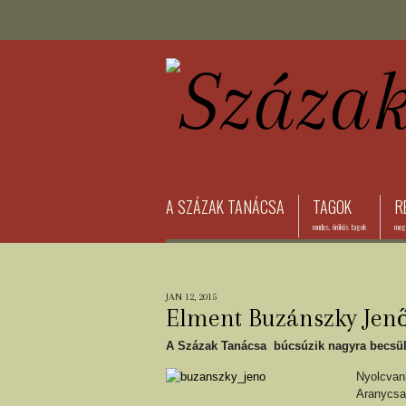
A SZÁZAK TANÁCSA
TAGOK
R
rendes, örökös tagok
megh
JAN 12, 2015
Elment Buzánszky Jen
A Százak Tanácsa búcsúzik nagyra becsült
Nyolcvan
Aranycsa