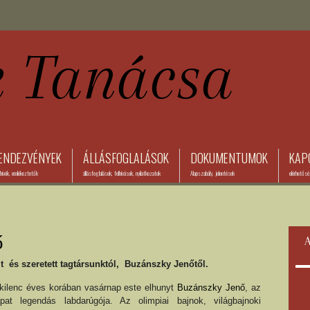
ENDEZVÉNYEK
ÁLLÁSFOGLALÁSOK
DOKUMENTUMOK
KAP
ívók, emlékeztetők
állásfoglalások, felhívások, nyilatkozatok
Alapszabály, jelentések
elérhetős
ő
A
 és szeretett tagtársunktól, Buzánszky Jenőtől.
kilenc éves korában vasárnap este elhunyt
Buzánszky Jenő
, az
pat legendás labdarúgója. Az olimpiai bajnok, világbajnoki