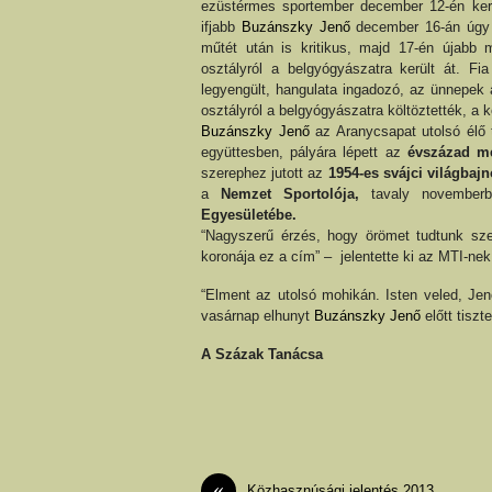
ezüstérmes sportember december 12-én kerü
ifjabb
Buzánszky Jenő
december 16-án úgy n
műtét után is kritikus, majd 17-én újabb 
osztályról a belgyógyászatra került át. F
legyengült, hangulata ingadozó, az ünnepek 
osztályról a belgyógyászatra költöztették, a 
Buzánszky Jenő
az Aranycsapat utolsó élő 
együttesben, pályára lépett az
évszázad m
szerephez jutott az
1954-es svájci világbaj
a
Nemzet Sportolója,
tavaly novemberb
Egyesületébe.
“Nagyszerű érzés, hogy örömet tudtunk sz
koronája ez a cím” – jelentette ki az MTI-nek
“Elment az utolsó mohikán. Isten veled, Jen
vasárnap elhunyt
Buzánszky Jenő
előtt tiszt
A Százak Tanácsa
«
Közhasznúsági jelentés 2013