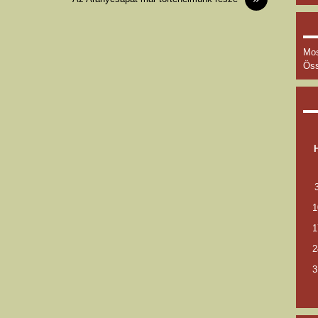
Mos
Öss
1
1
2
3