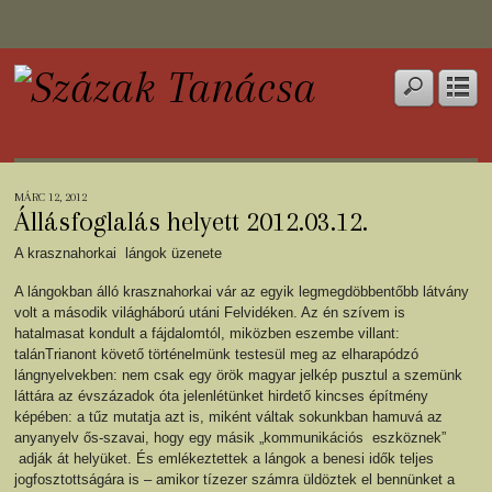
MÁRC 12, 2012
Állásfoglalás helyett 2012.03.12.
A krasznahorkai lángok üzenete
A lángokban álló krasznahorkai vár az egyik legmegdöbbentőbb látvány
volt a második világháború utáni Felvidéken. Az én szívem is
hatalmasat kondult a fájdalomtól, miközben eszembe villant:
talánTrianont követő történelmünk testesül meg az elharapódzó
lángnyelvekben: nem csak egy örök magyar jelkép pusztul a szemünk
láttára az évszázadok óta jelenlétünket hirdető kincses építmény
képében: a tűz mutatja azt is, miként váltak sokunkban hamuvá az
anyanyelv ős-szavai, hogy egy másik „kommunikációs eszköznek”
adják át helyüket. És emlékeztettek a lángok a benesi idők teljes
jogfosztottságára is – amikor tízezer számra üldöztek el bennünket a