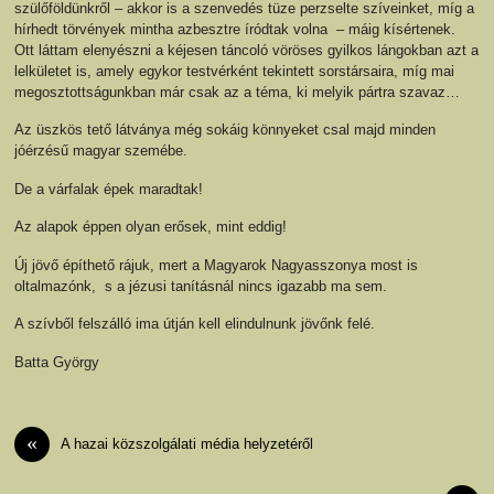
szülőföldünkről – akkor is a szenvedés tüze perzselte szíveinket, míg a
hírhedt törvények mintha azbesztre íródtak volna – máig kísértenek.
Ott láttam elenyészni a kéjesen táncoló vöröses gyilkos lángokban azt a
lelkületet is, amely egykor testvérként tekintett sorstársaira, míg mai
megosztottságunkban már csak az a téma, ki melyik pártra szavaz…
Az üszkös tető látványa még sokáig könnyeket csal majd minden
jóérzésű magyar szemébe.
De a várfalak épek maradtak!
Az alapok éppen olyan erősek, mint eddig!
Új jövő építhető rájuk, mert a Magyarok Nagyasszonya most is
oltalmazónk, s a jézusi tanításnál nincs igazabb ma sem.
A szívből felszálló ima útján kell elindulnunk jövőnk felé.
Batta György
«
A hazai közszolgálati média helyzetéről