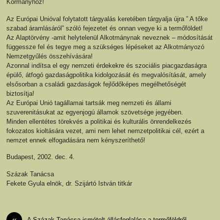
Kormányhoz!
Az Európai Unióval folytatott tárgyalás keretében tárgyalja újra ” A tőke
szabad áramlásáról” szóló fejezetet és onnan vegye ki a termőföldet!
Az Alaptörvény -amit helytelenül Alkotmánynak neveznek – módosítását
függessze fel és tegye meg a szükséges lépéseket az Alkotmányozó
Nemzetgyűlés összehívására!
Azonnal indítsa el egy nemzeti érdekekre és szociális piacgazdaságra
épülő, átfogó gazdaságpolitika kidolgozását és megvalósítását, amely
elsősorban a családi gazdaságok fejlődőképes megélhetőségét
biztosítja!
Az Európai Unió tagállamai tartsák meg nemzeti és állami
szuverenitásukat az egyenjogú államok szövetsége jegyében.
Minden ellentétes törekvés a politikai és kulturális önrendelkezés
fokozatos kioltására vezet, ami nem lehet nemzetpolitikai cél, ezért a
nemzet ennek elfogadására nem kényszeríthető!
Budapest, 2002. dec. 4.
Százak Tanácsa
Fekete Gyula elnök, dr. Szijártó István titkár
«
A Százak Tanácsa ismételt állásfoglalása a termőföldről