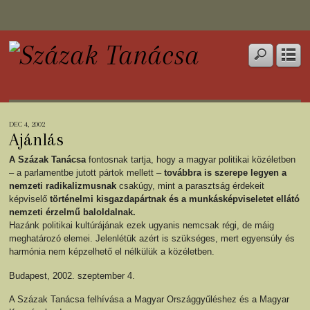
DEC 4, 2002
Ajánlás
A Százak Tanácsa
fontosnak tartja, hogy a magyar politikai közéletben
– a parlamentbe jutott pártok mellett –
továbbra is szerepe legyen a
nemzeti radikalizmusnak
csakúgy, mint a parasztság érdekeit
képviselő
történelmi kisgazdapártnak és a munkásképviseletet ellátó
nemzeti érzelmű baloldalnak.
Hazánk politikai kultúrájának ezek ugyanis nemcsak régi, de máig
meghatározó elemei. Jelenlétük azért is szükséges, mert egyensúly és
harmónia nem képzelhető el nélkülük a közéletben.
Budapest, 2002. szeptember 4.
A Százak Tanácsa felhívása a Magyar Országgyűléshez és a Magyar