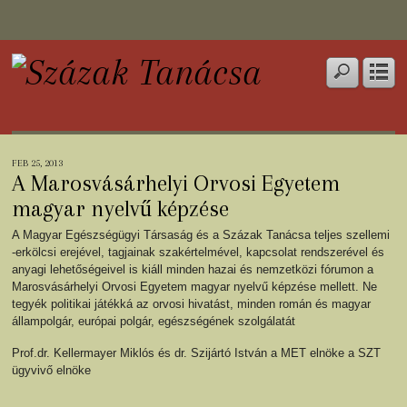
FEB 25, 2013
A Marosvásárhelyi Orvosi Egyetem
magyar nyelvű képzése
A Magyar Egészségügyi Társaság és a Százak Tanácsa teljes szellemi
-erkölcsi erejével, tagjainak szakértelmével, kapcsolat rendszerével és
anyagi lehetőségeivel is kiáll minden hazai és nemzetközi fórumon a
Marosvásárhelyi Orvosi Egyetem magyar nyelvű képzése mellett. Ne
tegyék politikai játékká az orvosi hivatást, minden román és magyar
állampolgár, európai polgár, egészségének szolgálatát
Prof.dr. Kellermayer Miklós és dr. Szijártó István a MET elnöke a SZT
ügyvivő elnöke