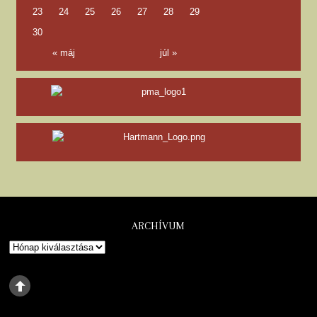
23
24
25
26
27
28
29
30
« máj
júl »
ARCHÍVUM