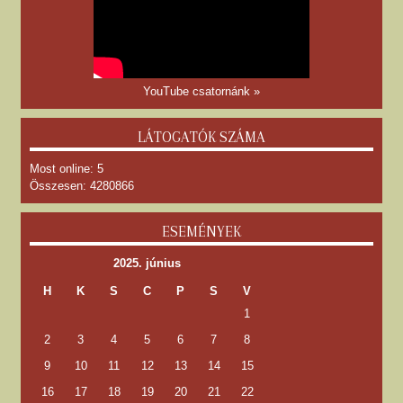
YouTube csatornánk »
LÁTOGATÓK SZÁMA
Most online: 5
Összesen: 4280866
ESEMÉNYEK
2025. június
H
K
S
C
P
S
V
1
2
3
4
5
6
7
8
9
10
11
12
13
14
15
16
17
18
19
20
21
22