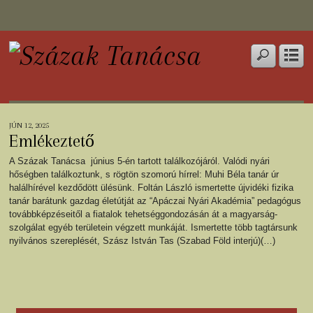
JÚN 12, 2025
Emlékeztető
A Százak Tanácsa június 5-én tartott találkozójáról. Valódi nyári
hőségben találkoztunk, s rögtön szomorú hírrel: Muhi Béla tanár úr
halálhírével kezdődött ülésünk. Foltán László ismertette újvidéki fizika
tanár barátunk gazdag életútját az “Apáczai Nyári Akadémia” pedagógus
továbbképzéseitől a fiatalok tehetséggondozásán át a magyarság-
szolgálat egyéb területein végzett munkáját. Ismertette több tagtársunk
nyilvános szereplését, Szász István Tas (Szabad Föld interjú)(…)