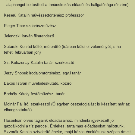
alaphangot biztosított a tanácskozás előadói és hallgatósága részére)
Keserü Katalin művészettörténész professzor
Rieger Tibor szobrászművész
Jelenczki István filmrendező
Sutarski Konrád költő, műfordító (írásban küldi el véleményét, s ha
teheti februárban jön)
Sz. Kolczonay Katalin tanár, szerkesztő
Jerzy Snopek irodalomtörténész, egy.i tanár
Bakos István művelődéskutató, közíró
Borbély Károly festőművész, tanár
Molnár Pál író, szerkesztő (Ő egyben összefoglalást is készített már az
elhangzottakról)
Hasonlóan orvos tagjaink előadásaihoz, mindenki igyekezett jól
gazdálkodni a tíz perccel. Érdekes, tartalmas előadásokat hallottunk.
Szvorák Katalin szívderítő éneke, majd közös éneklésünk szépen rímelt