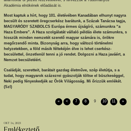
Akadémia elnökének előadását is.
Most kaptuk a hírt, hogy 101. életévében Kanadában elhunyt nagyra
becsült és szeretett öregcserkész barátunk, a Százak Tanácsa tagja,
MAGYARÓDY
SZ
ABOLCS Európa érmes újságíró, számunkra “a
Haza Embere”. A Haza szolgálatát vállaló példás élete számunkra, s
hisszük minden nemzetét szerető magyar számára is, örökre
megőrzendő minta. Bizonyság arra, hogy változó történelmi
helyzetekben, a föld másik féltekéjén élve is lehet cserkész-
becsülettel, önzetlenül tenni a jó rendet. Dolgozni a Haza javáért, a
Nemzet becsületéért.
Családját, szeretteit, barátait gazdag életműve, szép életútja, s a
tudat, hogy magyarok százezrei gyászolják töltse el büszkeséggel,
Neki pedig fényeskedjék az Örök Világosság. Mi őrizzük emlékét.
(SzI)
«
<
7
8
9
10
11
»
OKT 16, 2023
Emlékeztető