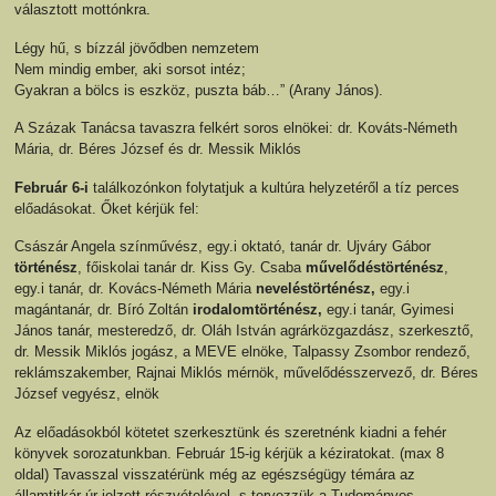
választott mottónkra.
Légy hű, s bízzál jövődben nemzetem
Nem mindig ember, aki sorsot intéz;
Gyakran a bölcs is eszköz, puszta báb…” (Arany János).
A Százak Tanácsa tavaszra felkért soros elnökei: dr. Kováts-Németh
Mária, dr. Béres József és dr. Messik Miklós
Február 6-i
találkozónkon folytatjuk a kultúra helyzetéről a tíz perces
előadásokat. Őket kérjük fel:
Császár Angela színművész, egy.i oktató, tanár dr. Ujváry Gábor
történész
, főiskolai tanár dr. Kiss Gy. Csaba
művelődéstörténész
,
egy.i tanár, dr. Kovács-Németh Mária
neveléstörténész,
egy.i
magántanár, dr. Bíró Zoltán
irodalomtörténész,
egy.i tanár, Gyimesi
János tanár, mesteredző, dr. Oláh István agrárközgazdász, szerkesztő,
dr. Messik Miklós jogász, a MEVE elnöke, Talpassy Zsombor rendező,
reklámszakember, Rajnai Miklós mérnök, művelődésszervező, dr. Béres
József vegyész, elnök
Az előadásokból kötetet szerkesztünk és szeretnénk kiadni a fehér
könyvek sorozatunkban. Február 15-ig kérjük a kéziratokat. (max 8
oldal) Tavasszal visszatérünk még az egészségügy témára az
államtitkár úr jelzett részvételével, s tervezzük a Tudományos