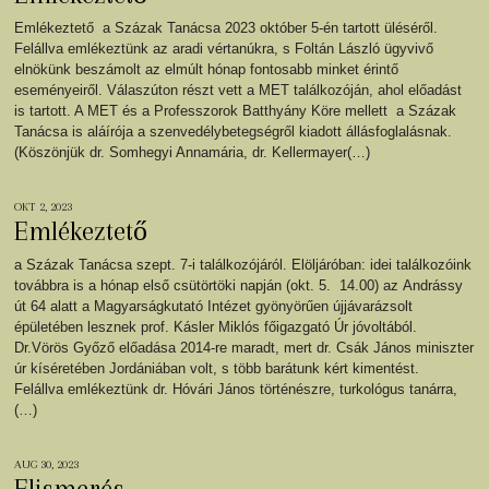
Emlékeztető a Százak Tanácsa 2023 október 5-én tartott üléséről.
Felállva emlékeztünk az aradi vértanúkra, s Foltán László ügyvivő
elnökünk beszámolt az elmúlt hónap fontosabb minket érintő
eseményeiről. Válaszúton részt vett a MET találkozóján, ahol előadást
is tartott. A MET és a Professzorok Batthyány Köre mellett a Százak
Tanácsa is aláírója a szenvedélybetegségről kiadott állásfoglalásnak.
(Köszönjük dr. Somhegyi Annamária, dr. Kellermayer(…)
OKT 2, 2023
Emlékeztető
a Százak Tanácsa szept. 7-i találkozójáról. Elöljáróban: idei találkozóink
továbbra is a hónap első csütörtöki napján (okt. 5. 14.00) az Andrássy
út 64 alatt a Magyarságkutató Intézet gyönyörűen újjávarázsolt
épületében lesznek prof. Kásler Miklós főigazgató Úr jóvoltából.
Dr.Vörös Győző előadása 2014-re maradt, mert dr. Csák János miniszter
úr kíséretében Jordániában volt, s több barátunk kért kimentést.
Felállva emlékeztünk dr. Hóvári János történészre, turkológus tanárra,
(…)
AUG 30, 2023
Elismerés