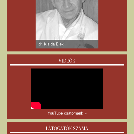
dr. Kisida Elek
VIDEÓK
YouTube csatornánk »
LÁTOGATÓK SZÁMA