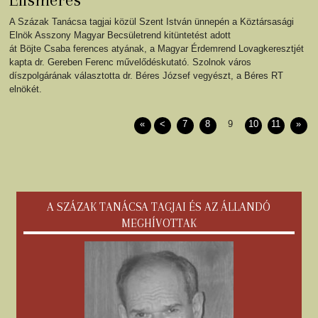
A Százak Tanácsa tagjai közül Szent István ünnepén a Köztársasági
Elnök Asszony Magyar Becsületrend kitüntetést adott
át Böjte Csaba ferences atyának, a Magyar Érdemrend Lovagkeresztjét
kapta dr. Gereben Ferenc művelődéskutató. Szolnok város
díszpolgárának választotta dr. Béres József vegyészt, a Béres RT
elnökét.
«
<
7
8
9
10
11
»
A SZÁZAK TANÁCSA TAGJAI ÉS AZ ÁLLANDÓ
MEGHÍVOTTAK