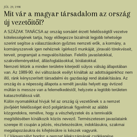
JÚL 29, 1998
Mit vár a magyar társadalom az ország
új vezetőitől?
A SZÁZAK TANÁCSA az ország sorsáért érzett felelősségtől vezetve
kötelességének tartja, hogy előlegezze bizalmát legjobb tehetsége
szerint segítse a választásokon győztes nemzeti erők, a kormány, a
kormányszervek igen nehéznek ígérkező munkáját, jóravaló törekvéseit,
terveit, programjait a megvalósításban. Felelős javaslatokkal,
szakvéleményekkel, állásfoglalásokkal, bírálatokkal.
Nemzeti létünk a minden területre kiterjedő súlyos válság állapotában
van. Az 1989-90. évi változások esélyt kínáltak az adottságainkhoz nem
illő, ránk kényszerített társadalmi és gazdasági rend átalakítására. Az
ország és a népesség állapota a remélt javulás helyett egy évtized
múltán is messze van a felemelkedéstől, helyzete a legtöbb területen
katasztrofálissá vált.
Külön nyomatékkal hívjuk fel az ország új vezetőinek s a nemzet
jövőjéért felelősséget érző polgártársak figyelmét az alábbi
közgondokra, remélve, hogy a vészhelyzetek és a tennivalók
megítélésében kínálkozik közös nevező. Természetesen javaslataink
szerepe itt csupán a jelzés, részletezésükre, indoklásukra, szakmai
megalapozásukra és kifejtésükre is készek vagyunk.
1./ Végveszélyt hordoz a
nemzet lélekszámának csökkenése.