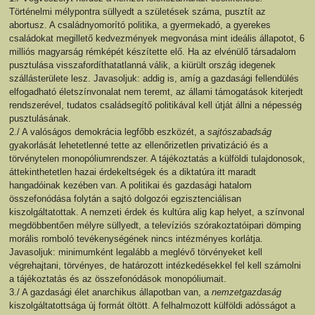
Történelmi mélypontra süllyedt a születések száma, pusztít az
abortusz. A családnyomorító politika, a gyermekadó, a gyerekes
családokat megillető kedvezmények megvonása mint ideális állapotot, 6
milliós magyarság rémképét készítette elő. Ha az elvénülő társadalom
pusztulása visszafordíthatatlanná válik, a kiürült ország idegenek
szállásterülete lesz. Javasoljuk: addig is, amíg a gazdasági fellendülés
elfogadható életszínvonalat nem teremt, az állami támogatások kiterjedt
rendszerével, tudatos családsegítő politikával kell útját állni a népesség
pusztulásának.
2./ A valóságos demokrácia legfőbb eszközét, a
sajtószabadság
gyakorlását lehetetlenné tette az ellenőrizetlen privatizáció és a
törvénytelen monopóliumrendszer. A tájékoztatás a külföldi tulajdonosok,
áttekinthetetlen hazai érdekeltségek és a diktatúra itt maradt
hangadóinak kezében van. A politikai és gazdasági hatalom
összefonódása folytán a sajtó dolgozói egzisztenciálisan
kiszolgáltatottak. A nemzeti érdek és kultúra alig kap helyet, a színvonal
megdöbbentően mélyre süllyedt, a televíziós szórakoztatóipari dömping
morális romboló tevékenységének nincs intézményes korlátja.
Javasoljuk: minimumként legalább a meglévő törvényeket kell
végrehajtani, törvényes, de határozott intézkedésekkel fel kell számolni
a tájékoztatás és az összefonódások monopóliumait.
3./ A gazdasági élet anarchikus állapotban van, a
nemzetgazdaság
kiszolgáltatottsága új formát öltött. A felhalmozott külföldi adósságot a