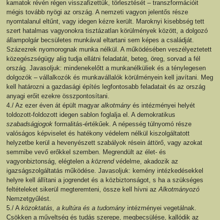
kamatok révén régen visszafizettük, törlesztését – transzformációit
mégis tovább nyögi az ország. A nemzeti vagyon jelentős része
nyomtalanul eltűnt, vagy idegen kézre került. Maroknyi kisebbség tett
szert hatalmas vagyonokra tisztázatlan körülmények között, a dolgozó
állampolgár becsületes munkával eltartani sem képes a családját.
Százezrek nyomorognak munka nélkül. A működésében veszélyeztetett
közegészségügy alig tudja ellátni feladatát, beteg, öreg, sorvad a fél
ország. Javasoljuk: mindenekelőtt a munkanélküliek és a ténylegesen
dolgozók – vállalkozók és munkavállalók körülményein kell javítani. Meg
kell határozni a gazdasági építés legfontosabb feladatait és az ország
anyagi erőit ezekre összpontosítani.
4./ Az ezer éven át épült magyar
alkotmány
és intézményei helyét
toldozott-foldozott idegen sablon foglalja el. A demokratikus
szabadságjogok
formalitás-értékűek. A népesség túlnyomó része
valóságos képviselet és hatékony védelem nélkül kiszolgáltatott
helyzetbe kerül a hevenyészett szabályok résein áttörő, vagy azokat
semmibe vevő erőkkel szemben. Megrendült az élet- és
vagyonbiztonság, elégtelen a
közrend
védelme, akadozik az
igazságszolgáltatás működése. Javasoljuk: kemény intézkedésekkel
helyre kell állítani a jogrendet és a közbiztonságot, s ha a szükséges
feltételeket sikerül megteremteni, össze kell hívni az
Alkotmányozó
Nemzetgyűlést.
5./ A
közoktatás, a kultúra és a tudomány
intézményei vegetálnak.
Csökken a műveltség és tudás szerepe, megbecsülése, kallódik az