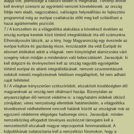
alapja volt, jelentősége a változó időben is megmarad. Törvényi erővel
kell érvényt szerezni az egyöntetű nemzeti követelésnek: az ország
földje nem eladó, nagyszabású, valóságos helyreállítási és fejlesztési
programmal még az európai csatlakozás előtt meg kell szilárdítani a
hazai agrártermelés pozícióit.
7./ A korszellem és a világpolitika alakulása a következő években az
ország európai keretek közé történő integrálódását írta elő számunkra.
Elhomályosulni látszik, az a tény, hogy Magyarország egy évezrede az
európai kultúra és gazdaság része, évszázadok óta védi Európát és
elismert értékeket adott a világnak: nem könyöröghet alamizsnára váró
szegény rokon módján a mindenáron való bebocsátásért. Javasoljuk: ki
kell dolgozni és érvényesíteni kell az ország nagyobb egységekbe
történő
európai
és atlanti
integrálódásának
, nemzeti szuverenitásunk
indokolt méretű megőrzésének felelősen megállapított, fel nem adható
saját feltételeit.
8./ A világban kényszerűen szétszóródott, elszakított
kisebbségben élő
magyaroknak
az ország nem oltalmazó hazája. Bizonytalan az
anyaországban élő nemzet védelme is: a nagyhatalmi érdekek ütköző
zónájában, véres nemzetiségi ellentétek határterületén, a világpolitika
tévedéseivel védhetetlenné roncsolt határok között az országnak már az
egyszerű védelemre elégséges hadserege sincs. Javasoljuk: minden
nemzetközileg elfogadott törvényes eszközzel támogatni kell a
nemzettesttől elszakadt magyar népcsoportok fennmaradását. A
külpolitikának tudatosítania kell a nemzetközi fórumokon, hogy a