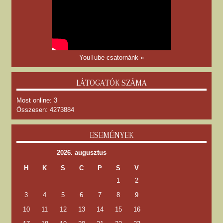
YouTube csatornánk »
LÁTOGATÓK SZÁMA
Most online: 3
Összesen: 4273884
ESEMÉNYEK
2026. augusztus
H
K
S
C
P
S
V
1
2
3
4
5
6
7
8
9
10
11
12
13
14
15
16