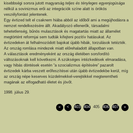
kisebbségi sorsra jutott magyarság
teljes és tényleges egyenjogúsága
nélkül a sovinizmus erői az integrációk színe alatt is örökös
veszélyforrást jelentenek.
Egy évtized telt el csaknem hiába abból az időből ami a megújhodásra a
nemzet rendelkezésére állt. Akadályozó ellenerők, társadalmi
tehetetlenség, bűnös mulasztások és magatartás miatt az államélet
megtörtént reformjai sem tudták kifejteni pozitív hatásukat. Az
évtizedeken át felhalmozódott bajokat újabb hibák, torzulások tetézték.
Az ország romlása mindezek miatt előrehaladott állapotban van.
A választások eredményeként az ország életében sorsfordító
változásoknak kell következni. A szükséges intézkedések elmaradása,
vagy hibás döntések esetén “a szocializmus építésére” pazarolt
évtizedek kárba veszett erőfeszítései után újabb évtizedekbe kerül, míg
az ország népe keserves küzdelmekkel-verejtékkel megteremtheti
magának az elfogadható életet és jövőt.
1998. július 29.
«
<
403
404
405
406
407
»