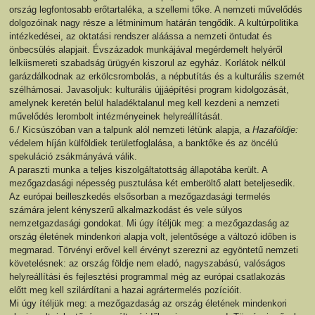
ország legfontosabb erőtartaléka, a szellemi tőke. A nemzeti művelődés
dolgozóinak nagy része a létminimum határán tengődik. A kultúrpolitika
intézkedései, az oktatási rendszer aláássa a nemzeti öntudat és
önbecsülés alapjait. Évszázadok munkájával megérdemelt helyéről
lelkiismereti szabadság ürügyén kiszorul az egyház. Korlátok nélkül
garázdálkodnak az erkölcsrombolás, a népbutítás és a kulturális szemét
szélhámosai. Javasoljuk: kulturális újjáépítési program kidolgozását,
amelynek keretén belül haladéktalanul meg kell kezdeni a nemzeti
művelődés lerombolt intézményeinek helyreállítását.
6./ Kicsúszóban van a talpunk alól nemzeti létünk alapja, a
Hazaföldje:
védelem híján külföldiek területfoglalása, a banktőke és az öncélú
spekuláció zsákmányává válik.
A paraszti munka a teljes kiszolgáltatottság állapotába került. A
mezőgazdasági népesség pusztulása két emberöltő alatt beteljesedik.
Az európai beilleszkedés elsősorban a mezőgazdasági termelés
számára jelent kényszerű alkalmazkodást és vele súlyos
nemzetgazdasági gondokat. Mi úgy ítéljük meg: a mezőgazdaság az
ország életének mindenkori alapja volt, jelentősége a változó időben is
megmarad. Törvényi erővel kell érvényt szerezni az egyöntetű nemzeti
követelésnek: az ország földje nem eladó, nagyszabású, valóságos
helyreállítási és fejlesztési programmal még az európai csatlakozás
előtt meg kell szilárdítani a hazai agrártermelés pozícióit.
Mi úgy ítéljük meg: a mezőgazdaság az ország életének mindenkori