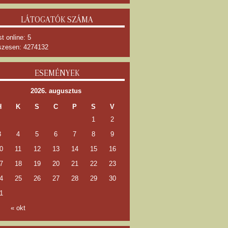
LÁTOGATÓK SZÁMA
t online: 5
zesen: 4274132
ESEMÉNYEK
2026. augusztus
H
K
S
C
P
S
V
1
2
3
4
5
6
7
8
9
0
11
12
13
14
15
16
7
18
19
20
21
22
23
4
25
26
27
28
29
30
1
« okt