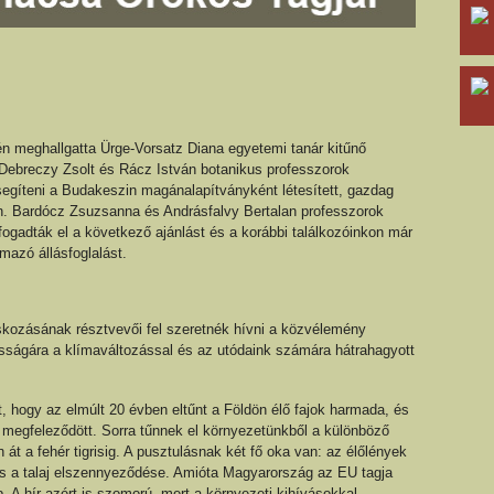
n meghallgatta Ürge-Vorsatz Diana egyetemi tanár kitűnő
Debreczy Zsolt és Rácz István botanikus professzorok
segíteni a Budakeszin magánalapítványként létesített, gazdag
an. Bardócz Zsuzsanna és Andrásfalvy Bertalan professzorok
ogadták el a következő ajánlást és a korábbi találkozóinkon már
lmazó állásfoglalást.
kozásának résztvevői fel szeretnék hívni a közvélemény
osságára a klímaváltozással és az utódaink számára hátrahagyott
t, hogy az elmúlt 20 évben eltűnt a Földön élő fajok harmada, és
megfeleződött. Sorra tűnnek el környezetünkből a különböző
n át a fehér tigrisig. A pusztulásnak két fő oka van: az élőlények
 és a talaj elszennyeződése. Amióta Magyarország az EU tagja
. A hír azért is szomorú, mert a környezeti kihívásokkal