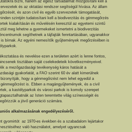
utatókra bízni, hanem az egész társadalmat mozgósítani kell a
zervezetek és az oktatási rendszer segítségül hívása. Az állam
megőrzését, és azon civil és egyéb szervezetek támogatását,
 minden szintjén tudatosítani kell a biodiverzitás és génmegőrzés
ertek kialakításán és művelésén keresztül az egyetemi szintű
ül meg lehetne a gyermekeket ismertetni a biodiverzitás
géncentrumok segíthetnek a tájfajták fenntartásában, ugyanakkor
el is bírnak. Az egyéni nemesítők gyűjtemények megőrzésében is
élyparkok.
ékoztatása és nevelése ezen a területen azért is lenne fontos,
ncsenek tisztában saját cselekedeteik következményeivel.
kelik a mezőgazdasági tevékenység káros hatását a
azdasági gyakorlatát, a FAO szerint 60 év alatt kimerülnek
 bizonyítják, hogy a génmegőrzést nem lehet egyedül a
tu” génmegőrzést is. Ebben a magángyűjtemények, és a civil
rtek, a kastélyparkok és városi parkok is komoly szerepet
gtapasztalhatnák az Isten teremtette világ színességét és
megőrizzük a jövő generáció számára.
r uniós alkalmazásának engedélyezéséről.
nt gyomirtót az 1970-es években és a szabadalom lejártakor
rmesztéséhez való használatot, amelyet ugyancsak