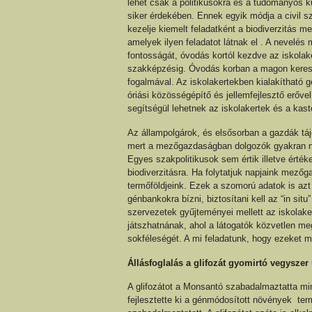
lehet csak a politikusokra és a tudományos k
siker érdekében. Ennek egyik módja a civil s
kezelje kiemelt feladatként a biodiverzitás 
amelyek ilyen feladatot látnak el . A nevelés
fontosságát, óvodás kortól kezdve az iskolak
szakképzésig. Óvodás korban a magon kereszt
fogalmával. Az iskolakertekben kialakítható 
óriási közösségépítő és jellemfejlesztő erőv
segítségül lehetnek az iskolakertek és a kast
Az állampolgárok, és elsősorban a gazdák táj
mert a mezőgazdaságban dolgozók gyakran ni
Egyes szakpolitikusok sem értik illetve érté
biodiverzitásra. Ha folytatjuk napjaink mezőg
termőföldjeink. Ezek a szomorú adatok is azt
génbankokra bízni, biztosítani kell az “in si
szervezetek gyűjteményei mellett az iskolake
játszhatnának, ahol a látogatók közvetlen me
sokféleségét. A mi feladatunk, hogy ezeket 
Állásfoglalás a glifozát gyomirtó vegysze
A glifozátot a Monsantó szabadalmaztatta mi
fejlesztette ki a génmódosított növények te