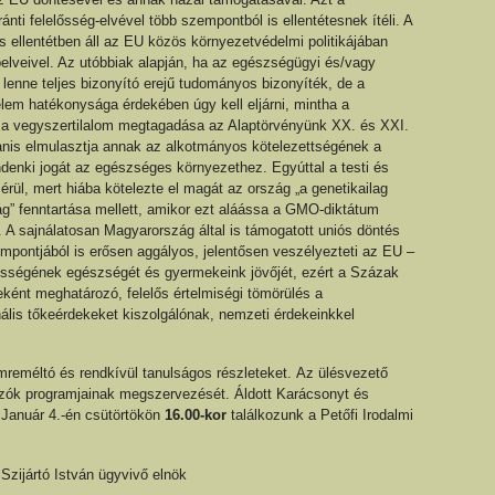
ránti felelősség-elvével több szempontból is ellentétesnek ítéli. A
 ellentétben áll az EU közös környezetvédelmi politikájában
elveivel. Az utóbbiak alapján, ha az egészségügyi és/vagy
lenne teljes bizonyító erejű tudományos bizonyíték, de a
lem hatékonysága érdekében úgy kell eljárni, mintha a
zt a vegyszertilalom megtagadása az Alaptörvényünk XX. és XXI.
yanis elmulasztja annak az alkotmányos kötelezettségének a
indenki jogát az egészséges környezethez. Egyúttal a testi és
érül, mert hiába kötelezte el magát az ország „a genetikailag
” fenntartása mellett, amikor ezt aláássa a GMO-diktátum
A sajnálatosan Magyarország által is támogatott uniós döntés
empontjából is erősen aggályos, jelentősen veszélyezteti az EU –
ességének egészségét és gyermekeink jövőjét, ezért a Százak
ként meghatározó, felelős értelmiségi tömörülés a
nális tőkeérdekeket kiszolgálónak, nemzeti érdekeinkkel
emreméltó és rendkívül tanulságos részleteket. Az ülésvezető
kozók programjainak megszervezését. Áldott Karácsonyt és
 Január 4.-én csütörtökön
16.00-kor
találkozunk a Petőfi Irodalmi
 ügyvivő elnök