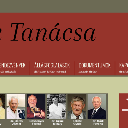
ENDEZVÉNYEK
ÁLLÁSFOGLALÁSOK
DOKUMENTUMOK
KAP
ívók, emlékeztetők
állásfoglalások, felhívások, nyilatkozatok
Alapszabály, jelentések
elérhetős
A