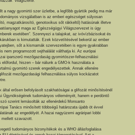
lmazzák világszerte.
llt a nagy gyomirtó szer üzletbe, a legfőbb gyártók pedig ma már
udományos vizsgálatban is az emberi egészséget súlyosan
tó, magzatkárosító, genotoxikus sőt rákkeltő) hatásúnak illetve
 hatóanyagot maga az Egészségügyi Világszervezet is úgy
emberek esetében”. Szennyezi a talajokat, az ivóvízbázisokat és
ékárukban is kimutatták. Ezek közvetítésével bekerül az ember
anyatejben, sőt a kismamák szervezetében is egyre gyakrabban
 nem programozott sejthalálát válthatja ki. Az európai
zai iparszerű mezőgazdaság gyomirtószer-felhasználási
s előfordul, hiszen – bár nálunk a GMO-k használata a
tartalmú gyomirtó szerek engedélyezettek. Annak ellenére
 glifozát mezőgazdasági felhasználása súlyos kockázatot
tre.
 által erősen befolyásolt szakhatóságai a glifozát minősítésénél
si Ügynökségének tudományos véleményét, hanem e perdöntő
 szó szerint lemásolták az ellenérdekű Monsanto
pai Tanács minősített többségű határozata újabb öt évvel
atának az engedélyét. A hazai nagyüzemi agráripari lobbi
mellett szavazott.
yegető tudományos bizonyítékok és a WHO állásfoglalása
 EU döntésével és annak hazai támogatásával. Azt a