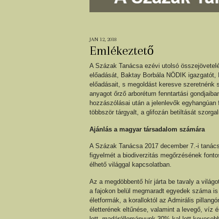
JAN 12, 2018
Emlékeztető
A Százak Tanácsa ezévi utolsó összejövetelé
előadását, Baktay Borbála NÖDIK igazgatót, 
előadásait, s megoldást keresve szeretnénk 
anyagot őrző arborétum fenntartási gondjaib
hozzászólásai után a jelenlevők egyhangúan f
többször tárgyalt, a glifozán betiltását szorga
Ajánlás a magyar társadalom számára
A Százak Tanácsa 2017 december 7.-i tanács
figyelmét a biodiverzitás megőrzésének font
élhető világgal kapcsolatban.
Az a megdöbbentő hír járta be tavaly a világo
a fajokon belül megmaradt egyedek száma is 
életformák, a koralloktól az Admirális pillangó
életterének eltűnése, valamint a levegő, víz
lett, madárállományunk 30%-kal lett kevesebb