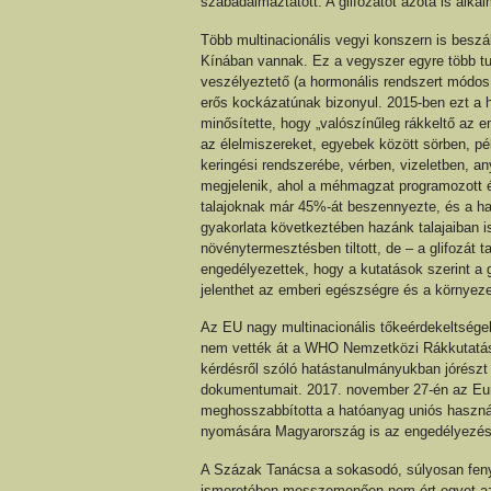
szabadalmaztatott. A glifozátot azóta is alka
Több multinacionális vegyi konszern is beszá
Kínában vannak. Ez a vegyszer egyre több t
veszélyeztető (a hormonális rendszert módosí
erős kockázatúnak bizonyul. 2015-ben ezt a
minősítette, hogy „valószínűleg rákkeltő az 
az élelmiszereket, egyebek között sörben, p
keringési rendszerébe, vérben, vizeletben, 
megjelenik, ahol a méhmagzat programozott és
talajoknak már 45%-át beszennyezte, és a ha
gyakorlata következtében hazánk talajaiban i
növénytermesztésben tiltott, de – a glifozát 
engedélyezettek, hogy a kutatások szerint a
jelenthet az emberi egészségre és a környeze
Az EU nagy multinacionális tőkeérdekeltségek
nem vették át a WHO Nemzetközi Rákkutatá
kérdésről szóló hatástanulmányukban jórészt
dokumentumait. 2017. november 27-én az Euró
meghosszabbította a hatóanyag uniós használ
nyomására Magyarország is az engedélyezés 
A Százak Tanácsa a sokasodó, súlyosan fen
ismeretében messzemenően nem ért egyet az