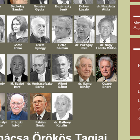
Mos
Öss
1
1
2
3