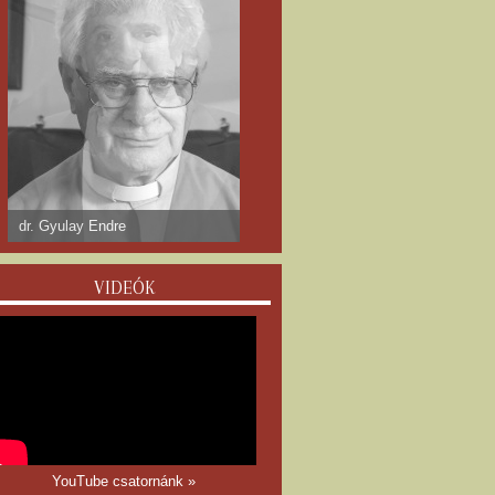
dr. Gyulay Endre
VIDEÓK
YouTube csatornánk »