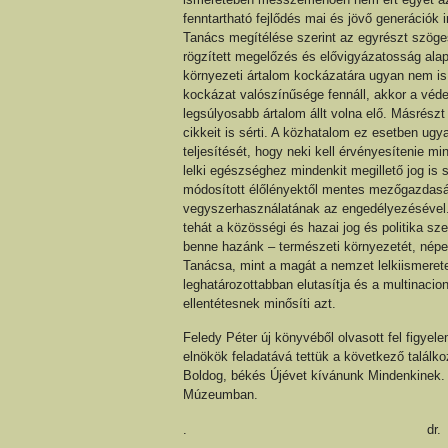
fenntartható fejlődés mai és jövő generációk i
Tanács megítélése szerint az egyrészt szöges
rögzített megelőzés és elővigyázatosság alap
környezeti ártalom kockázatára ugyan nem is 
kockázat valószínűsége fennáll, akkor a véde
legsúlyosabb ártalom állt volna elő. Másrés
cikkeit is sérti. A közhatalom ez esetben ug
teljesítését, hogy neki kell érvényesítenie m
lelki egészséghez mindenkit megillető jog is s
módosított élőlényektől mentes mezőgazdaság
vegyszerhasználatának az engedélyezésével. 
tehát a közösségi és hazai jog és politika sz
benne hazánk – természeti környezetét, nép
Tanácsa, mint a magát a nemzet lelkiismerete
leghatározottabban elutasítja és a multinacio
ellentétesnek minősíti azt.
Feledy Péter új könyvéből olvasott fel figyel
elnökök feladatává tettük a következő talál
Boldog, békés Újévet kívánunk Mindenkinek.
Múzeumban.
. dr. Szijártó István