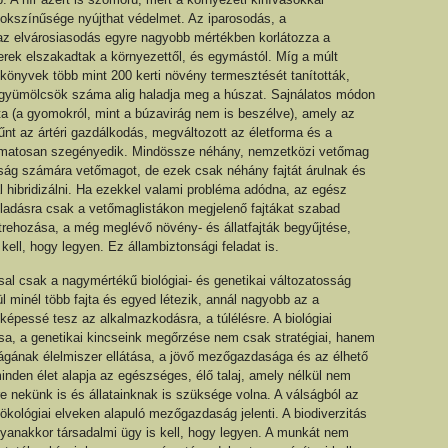
sokszínűsége nyújthat védelmet. Az iparosodás, a
z elvárosiasodás egyre nagyobb mértékben korlátozza a
erek elszakadtak a környezettől, és egymástól. Míg a múlt
nyvek több mint 200 kerti növény termesztését tanították,
gyümölcsök száma alig haladja meg a húszat. Sajnálatos módon
a (a gyomokról, mint a búzavirág nem is beszélve), amely az
űnt az ártéri gazdálkodás, megváltozott az életforma és a
amatosan szegényedik. Mindössze néhány, nemzetközi vetőmag
ság számára vetőmagot, de ezek csak néhány fajtát árulnak és
al hibridizálni. Ha ezekkel valami probléma adódna, az egész
 Eladásra csak a vetőmaglistákon megjelenő fajtákat szabad
étrehozása, a még meglévő növény- és állatfajták begyűjtése,
kell, hogy legyen. Ez állambiztonsági feladat is.
sal csak a nagymértékű biológiai- és genetikai változatosság
lül minél több fajta és egyed létezik, annál nagyobb az a
képessé tesz az alkalmazkodásra, a túlélésre. A biológiai
ása, a genetikai kincseink megőrzése nem csak stratégiai, hanem
ságának élelmiszer ellátása, a jövő mezőgazdasága és az élhető
inden élet alapja az egészséges, élő talaj, amely nélkül nem
 nekünk is és állatainknak is szüksége volna. A válságból az
ökológiai elveken alapuló mezőgazdaság jelenti. A biodiverzitás
yanakkor társadalmi ügy is kell, hogy legyen. A munkát nem