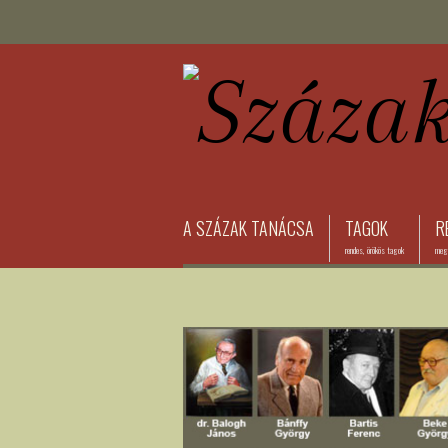
A SZÁZAK TANÁCSA
TAGOK
R
rendes, örökös tagok
megh