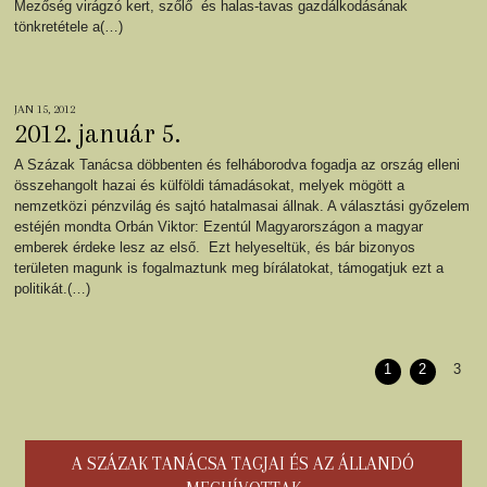
Mezőség virágzó kert, szőlő és halas-tavas gazdálkodásának
tönkretétele a(…)
JAN 15, 2012
2012. január 5.
A Százak Tanácsa döbbenten és felháborodva fogadja az ország elleni
összehangolt hazai és külföldi támadásokat, melyek mögött a
nemzetközi pénzvilág és sajtó hatalmasai állnak. A választási győzelem
estéjén mondta Orbán Viktor: Ezentúl Magyarországon a magyar
emberek érdeke lesz az első. Ezt helyeseltük, és bár bizonyos
területen magunk is fogalmaztunk meg bírálatokat, támogatjuk ezt a
politikát.(…)
1
2
3
A SZÁZAK TANÁCSA TAGJAI ÉS AZ ÁLLANDÓ