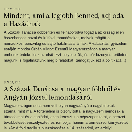
FEB 23, 2012
Mindent, ami a legjobb Benned, adj oda
a Hazádnak
A Százak Tanácsa döbbenten és felháborodva fogadja az ország elleni
összehangolt hazai és külföldi támadásokat, melyek mögött a
nemzetközi pénzvilág és sajtó hatalmasai állnak. A választási győzelem
estéjén mondta Orbán Viktor: Ezentúl Magyarországon a magyar
emberek érdeke lesz az első. Ezt helyeseltük, és bár bizonyos területen
magunk is fogalmaztunk meg bírálatokat, támogatjuk ezt a politikát.(…)
JAN 27, 2012
A Százak Tanácsa a magyar földről és
Ángyán József lemondásáról
Magyarországon soha nem volt olyan nagyarányú a nagybirtokok
száma, mint ma. A történelem is bizonyította: a nagyüzem nemcsak a
társadalmat és a családot, ezen keresztül a népszaporulatot, a nemzet
továbbélését veszélyezteti és rombolja, hanem a természeti környezetet
is. /Az Alföld tragikus pusztásodása a 14. századtól, az erdélyi