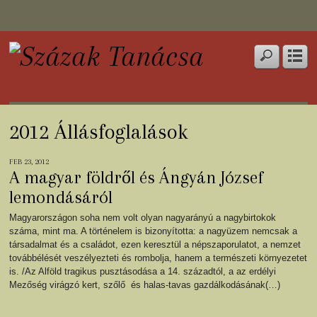
2012 Állásfoglalások
FEB 23, 2012
A magyar földről és Ángyán József
lemondásáról
Magyarországon soha nem volt olyan nagyarányú a nagybirtokok
száma, mint ma. A történelem is bizonyította: a nagyüzem nemcsak a
társadalmat és a családot, ezen keresztül a népszaporulatot, a nemzet
továbbélését veszélyezteti és rombolja, hanem a természeti környezetet
is. /Az Alföld tragikus pusztásodása a 14. századtól, a az erdélyi
Mezőség virágzó kert, szőlő és halas-tavas gazdálkodásának(…)